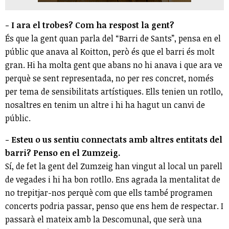
- I ara el trobes? Com ha respost la gent?
És que la gent quan parla del “Barri de Sants”, pensa en el
públic que anava al Koitton, però és que el barri és molt
gran. Hi ha molta gent que abans no hi anava i que ara ve
perquè se sent representada, no per res concret, només
per tema de sensibilitats artístiques. Ells tenien un rotllo,
nosaltres en tenim un altre i hi ha hagut un canvi de
públic.
- Esteu o us sentiu connectats amb altres entitats del
barri? Penso en el Zumzeig.
Sí, de fet la gent del Zumzeig han vingut al local un parell
de vegades i hi ha bon rotllo. Ens agrada la mentalitat de
no trepitjar-nos perquè com que ells també programen
concerts podria passar, penso que ens hem de respectar. I
passarà el mateix amb la Descomunal, que serà una