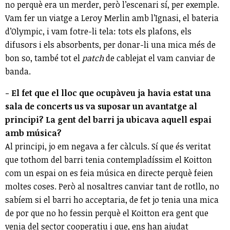
no perquè era un merder, però l’escenari sí, per exemple.
Vam fer un viatge a Leroy Merlin amb l’Ignasi, el bateria
d’Olympic, i vam fotre-li tela: tots els plafons, els
difusors i els absorbents, per donar-li una mica més de
bon so, també tot el
patch
de cablejat el vam canviar de
banda.
- El fet que el lloc que ocupàveu ja havia estat una
sala de concerts us va suposar un avantatge al
principi? La gent del barri ja ubicava aquell espai
amb música?
Al principi, jo em negava a fer càlculs. Sí que és veritat
que tothom del barri tenia contempladíssim el Koitton
com un espai on es feia música en directe perquè feien
moltes coses. Però al nosaltres canviar tant de rotllo, no
sabíem si el barri ho acceptaria, de fet jo tenia una mica
de por que no ho fessin perquè el Koitton era gent que
venia del sector cooperatiu i que, ens han ajudat