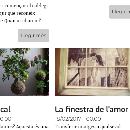
er començar el col·legi.
Llegir 
egur que reconeix
a: Quan arribarem?
Llegir més
ical
La finestra de l'amor
00:00
18/02/2017 - 00:00
lantes? Aquesta és una
Transferir imatges a qualsevol