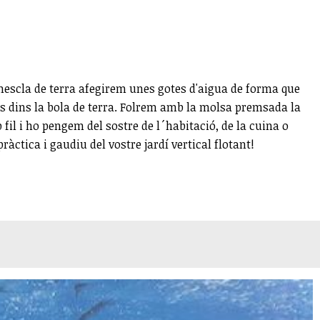
a mescla de terra afegirem unes gotes d'aigua de forma que
ls dins la bola de terra. Folrem amb la molsa premsada la
 fil i ho pengem del sostre de l´habitació, de la cuina o
àctica i gaudiu del vostre jardí vertical flotant!