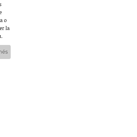
s
e
ta o
er la
u.
més