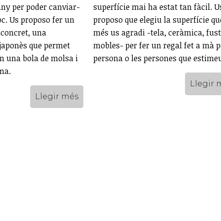
any per poder canviar-
superfície mai ha estat tan fàcil. U
loc. Us proposo fer un
proposo que elegiu la superfície qu
n concret, una
més us agradi -tela, ceràmica, fus
 japonès que permet
mobles- per fer un regal fet a mà p
en una bola de molsa i
persona o les persones que estime
ma.
Llegir 
Llegir més