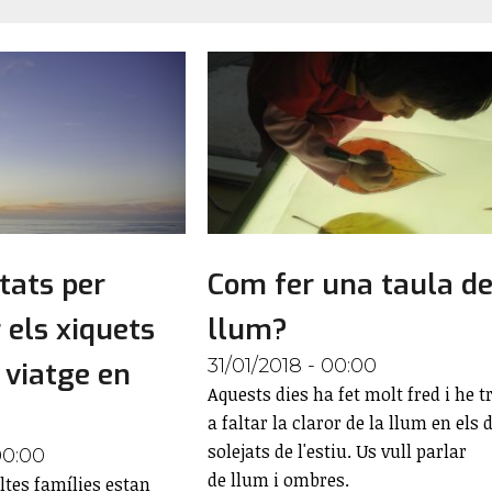
itats per
Com fer una taula d
 els xiquets
llum?
31/01/2018 - 00:00
 viatge en
Aquests dies ha fet molt fred i he t
a faltar la claror de la llum en els 
solejats de l'estiu. Us vull parlar
00:00
de llum i ombres.
ltes famílies estan