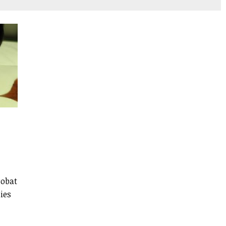
e
robat
dies