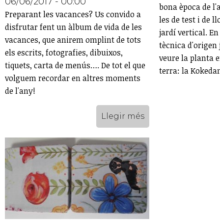
06/06/2017 - 00:00
bona època de l'
Preparant les vacances? Us convido a
les de test i de l
disfrutar fent un àlbum de vida de les
jardí vertical. E
vacances, que anirem omplint de tots
tècnica d'origen
els escrits, fotografies, dibuixos,
veure la planta 
tiquets, carta de menús…. De tot el que
terra: la Kokeda
volguem recordar en altres moments
de l'any!
Llegir més