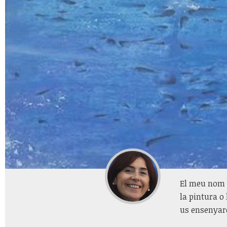
El meu nom é
la pintura o
us ensenyaré