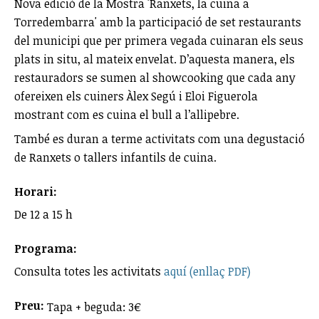
Nova edició de la Mostra 'Ranxets, la cuina a
Torredembarra' amb la participació de set restaurants
del municipi que per primera vegada cuinaran els seus
plats in situ, al mateix envelat. D’aquesta manera, els
restauradors se sumen al showcooking que cada any
ofereixen els cuiners Àlex Segú i Eloi Figuerola
mostrant com es cuina el bull a l’allipebre.
També es duran a terme activitats com una degustació
de Ranxets o tallers infantils de cuina.
Horari:
De 12 a 15 h
Programa:
Consulta totes les activitats
aquí (enllaç PDF)
Preu:
Tapa + beguda: 3€