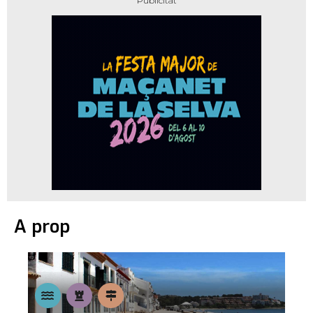
A prop