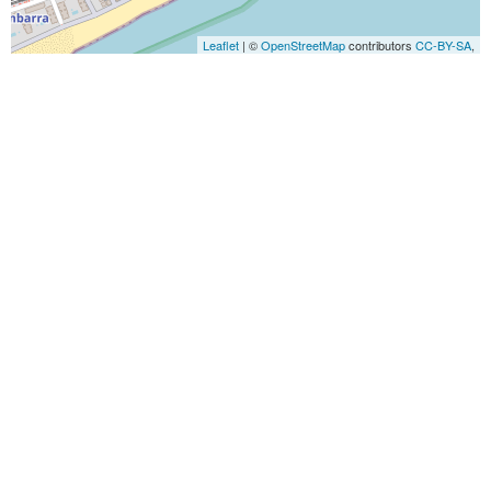
Leaflet
| ©
OpenStreetMap
contributors
CC-BY-SA
,