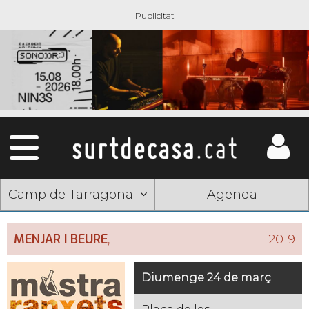
Camp de Tarragona
Agenda
MENJAR I BEURE
,
2019
Diumenge 24 de març