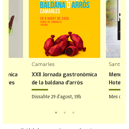
Camarles
Santa B
onòmica
XXII Jornada gastronòmica
Menú de
idades
de la baldana d'arròs
Hotel R
bre
Dissabte 29 d'agost, 19h
Mes d'ag