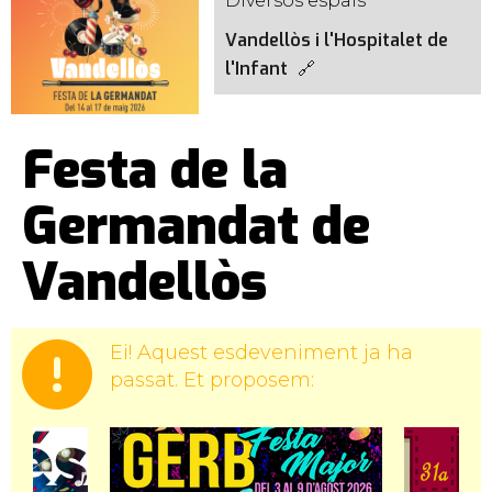
Diversos espais
Vandellòs i l'Hospitalet de
l'Infant
Festa de la
Germandat de
Vandellòs
Ei! Aquest esdeveniment ja ha
passat. Et proposem: