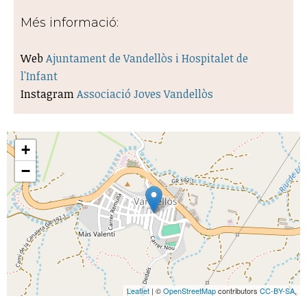
Més informació:
Web
Ajuntament de Vandellòs i Hospitalet de
l'Infant
Instagram
Associació Joves Vandellòs
+
−
Leaflet
| ©
OpenStreetMap
contributors
CC-BY-SA
,