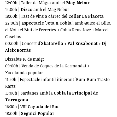
12:00h | Taller de Màgia amb el
Mag Nebur
13:00h |
Disco
amb el Mag Nebur
18:00h | Tast de vins a càrrec del
Celler La Placeta
22:00h |
Espectacle 'Jota X Cobla'
, amb Quico el Célio,
el Noi i el Mut de Ferreries + Cobla Reus Jove + Marcel
Casellas
00:00h | Concert d'
Skatarella + Pal Ensabonat + Dj
Aleix Borràs
Dissabte 16 de maig:
09:00h | Venda de Coques de la Germandat +
Xocolatada popular
11:30h | Espectacle infantil itinerant 'Rum-Rum Trasto
Karts'
13:00h | Sardanes amb la
Cobla la Principal de
Tarragona
16:30h | VIII
Cagada del Ruc
18:00h |
Seguici Popular