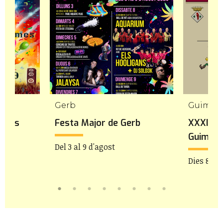
Gerb
Guimer
olmés
Festa Major de Gerb
XXXIa F
Guimerà
Del 3 al 9 d'agost
Dies 8 i 9