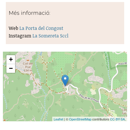
Més informació:
Web
La Porta del Congost
Instagram
La Somereta Sccl
+
−
Leaflet
| ©
OpenStreetMap
contributors
CC-BY-SA
,