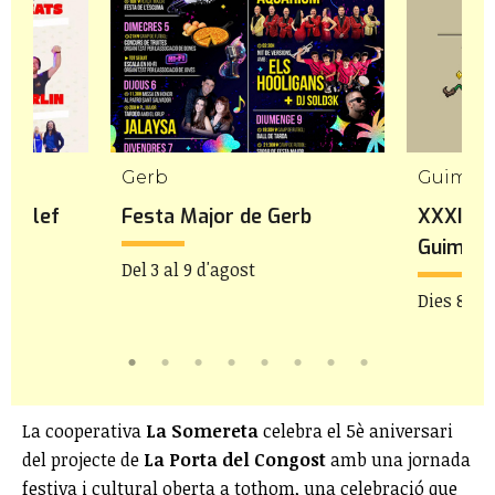
Gerb
Guimer
rgalef
Festa Major de Gerb
XXXIa F
Guimerà
Del 3 al 9 d'agost
Dies 8 i 9
La cooperativa
La Somereta
celebra el 5è aniversari
del projecte de
La Porta del Congost
amb una jornada
festiva i cultural oberta a tothom, una celebració que