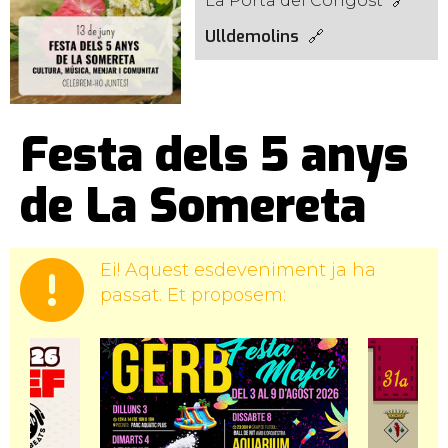
La Porta del Congost
Ulldemolins
Festa dels 5 anys
de La Somereta
Ei! Aquest esdeveniment ja ha
passat. Et proposem: