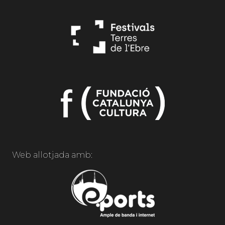
Web allotjada amb: