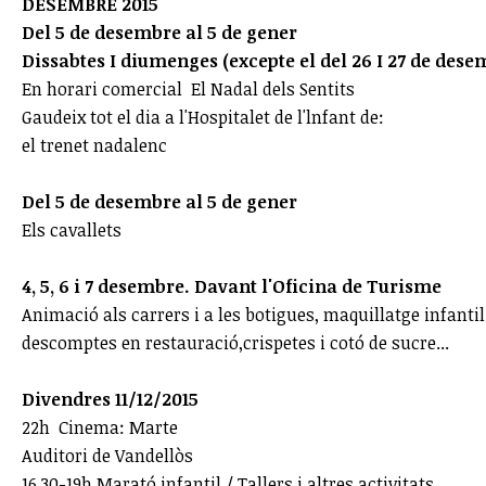
DESEMBRE 2015
Del 5 de desembre al 5 de gener
Dissabtes I diumenges (excepte el del 26 I 27 de dese
En horari comercial El Nadal dels Sentits
Gaudeix tot el dia a l'Hospitalet de l'lnfant de:
el trenet nadalenc
Del 5 de desembre al 5 de gener
Els cavallets
4, 5, 6 i 7 desembre. Davant l'Oficina de Turisme
Animació als carrers i a les botigues, maquillatge infanti
descomptes en restauració,crispetes i cotó de sucre...
Divendres 11/12/2015
22h Cinema: Marte
Auditori de Vandellòs
16.30-19h Marató infantil / Tallers i altres activitats