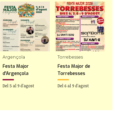
Argençola
Torrebesses
M
Festa Major
Festa Major de
F
d'Argençola
Torrebesses
M
Del 5 al 9 d'agost
Del 6 al 9 d'agost
D