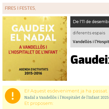
FIRES I FESTES
,
De l'11 de desemb
diferents espais
Vandellòs i l'Hospit
Gaudei
Ei! Aquest esdeveniment ja ha passat. 
Nadal a Vandellòs i l'Hospitalet de l'Infant 202
Et proposem: