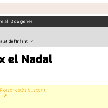
re al 10 de gener
alet de l'Infant
x el Nadal
Potser estàs buscant:
5