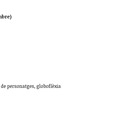
mbre)
l de personatges, globoflèxia