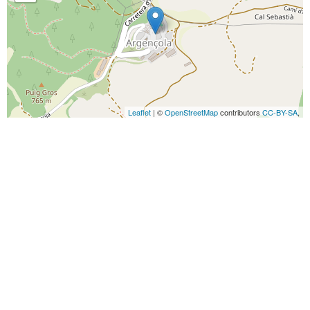
Leaflet
| ©
OpenStreetMap
contributors
CC-BY-SA
,