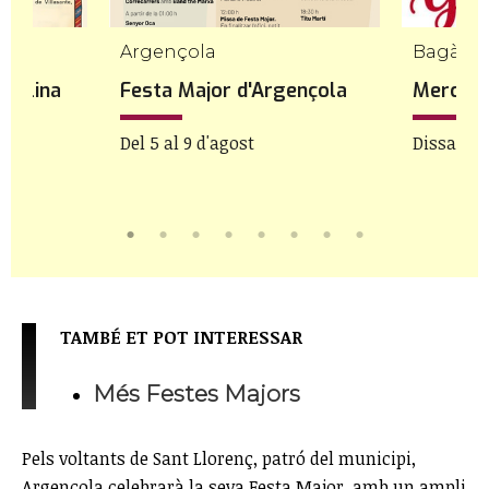
Argençola
Bagà
 Molina
Festa Major d'Argençola
Mercat 
Del 5 al 9 d'agost
Dissabte 
TAMBÉ ET POT INTERESSAR
Més Festes Majors
Pels voltants de Sant Llorenç, patró del municipi,
Argençola celebrarà la seva Festa Major, amb un ampli