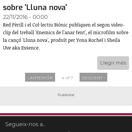
sobre 'Lluna nova'
22/11/2016 - 00:00
Red Pèrill i el Col·lectiu Biònic publiquen el segon video-
clip del treball 'Enemics de l'anar fent', el microfilm sobre
la cançó 'Lluna nova', produït per Yona Rochel i Sheila
Uve aka Essence.
Llegir més
‹ ANTERIOR
4 of 7
SEGÜENT ›
Segueix-nos a...