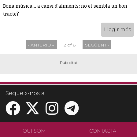
Bona música... a canvi d'aliments; no et sembla un bon
tracte?
Llegir més
‹ ANTERIOR
2 of 8
SEGÜENT ›
Segueix-nos a...
QUI SOM
CONTACTA