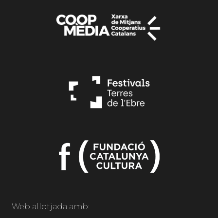
Web allotjada amb: