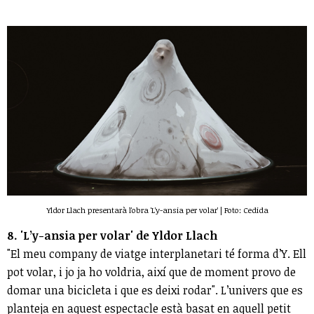
Yldor Llach presentarà l'obra 'L'y-ansia per volar' | Foto: Cedida
8. 'L’y-ansia per volar' de Yldor Llach
"El meu company de viatge interplanetari té forma d’Y. Ell
pot volar, i jo ja ho voldria, així que de moment provo de
domar una bicicleta i que es deixi rodar". L’univers que es
planteja en aquest espectacle està basat en aquell petit