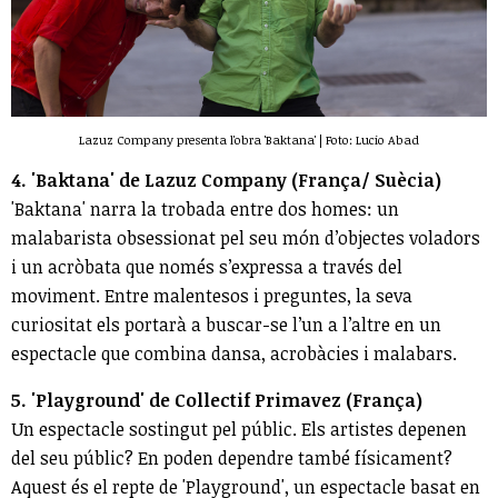
Lazuz Company presenta l'obra 'Baktana' | Foto: Lucio Abad
4. 'Baktana' de Lazuz Company (França/ Suècia)
'Baktana' narra la trobada entre dos homes: un
malabarista obsessionat pel seu món d’objectes voladors
i un acròbata que només s’expressa a través del
moviment. Entre malentesos i preguntes, la seva
curiositat els portarà a buscar-se l’un a l’altre en un
espectacle que combina dansa, acrobàcies i malabars.
5. 'Playground' de Collectif Primavez (França)
Un espectacle sostingut pel públic. Els artistes depenen
del seu públic? En poden dependre també físicament?
Aquest és el repte de 'Playground', un espectacle basat en