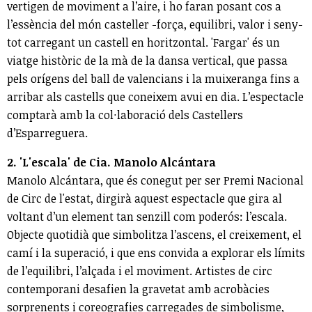
vertigen de moviment a l’aire, i ho faran posant cos a
l’essència del món casteller -força, equilibri, valor i seny-
tot carregant un castell en horitzontal. 'Fargar' és un
viatge històric de la mà de la dansa vertical, que passa
pels orígens del ball de valencians i la muixeranga fins a
arribar als castells que coneixem avui en dia. L’espectacle
comptarà amb la col·laboració dels Castellers
d’Esparreguera.
2. 'L'escala' de Cia. Manolo Alcántara
Manolo Alcántara, que és conegut per ser Premi Nacional
de Circ de l'estat, dirgirà aquest espectacle que gira al
voltant d’un element tan senzill com poderós: l’escala.
Objecte quotidià que simbolitza l’ascens, el creixement, el
camí i la superació, i que ens convida a explorar els límits
de l’equilibri, l’alçada i el moviment. Artistes de circ
contemporani desafien la gravetat amb acrobàcies
sorprenents i coreografies carregades de simbolisme,