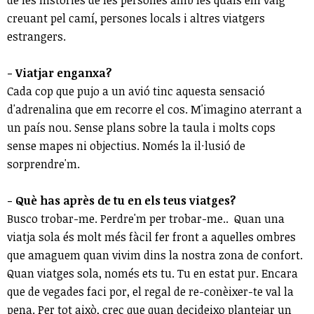
creuant pel camí, persones locals i altres viatgers
estrangers.
- Viatjar enganxa?
Cada cop que pujo a un avió tinc aquesta sensació
d'adrenalina que em recorre el cos. M'imagino aterrant a
un país nou. Sense plans sobre la taula i molts cops
sense mapes ni objectius. Només la il·lusió de
sorprendre'm.
- Què has après de tu en els teus viatges?
Busco trobar-me. Perdre'm per trobar-me.. Quan una
viatja sola és molt més fàcil fer front a aquelles ombres
que amaguem quan vivim dins la nostra zona de confort.
Quan viatges sola, només ets tu. Tu en estat pur. Encara
que de vegades faci por, el regal de re-conèixer-te val la
pena. Per tot això, crec que quan decideixo plantejar un