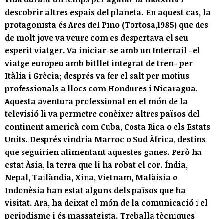
descobrir altres espais del planeta. En aquest cas, la
protagonista és Ares del Pino (Tortosa,1985) que des
de molt jove va veure com es despertava el seu
esperit viatger. Va iniciar-se amb un Interrail -el
viatge europeu amb bitllet integrat de tren- per
Itàlia i Grècia; després va fer el salt per motius
professionals a llocs com Hondures i Nicaragua.
Aquesta aventura professional en el món de la
televisió li va permetre conèixer altres països del
continent americà com Cuba, Costa Rica o els Estats
Units. Després vindria Marroc o Sud Àfrica, destins
que seguirien alimentant aquestes ganes. Però ha
estat Àsia, la terra que li ha robat el cor. Índia,
Nepal, Tailàndia, Xina, Vietnam, Malàisia o
Indonèsia han estat alguns dels països que ha
visitat. Ara, ha deixat el món de la comunicació i el
periodisme i és massatgista. Treballa tècniques