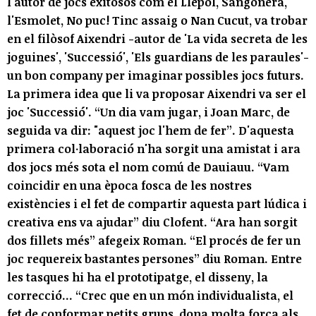
l'autor de jocs exitosos com el Llépol, Sangonera,
l'Esmolet, No puc! Tinc assaig o Nan Cucut, va trobar
en el filòsof Aixendri -autor de 'La vida secreta de les
joguines', 'Successió', 'Els guardians de les paraules'-
un bon company per imaginar possibles jocs futurs.
La primera idea que li va proposar Aixendri va ser el
joc 'Successió'. “Un dia vam jugar, i Joan Marc, de
seguida va dir: "aquest joc l'hem de fer”. D'aquesta
primera col·laboració n'ha sorgit una amistat i ara
dos jocs més sota el nom comú de Dauiauu. “Vam
coincidir en una època fosca de les nostres
existències i el fet de compartir aquesta part lúdica i
creativa ens va ajudar” diu Clofent. “Ara han sorgit
dos fillets més” afegeix Roman. “El procés de fer un
joc requereix bastantes persones” diu Roman. Entre
les tasques hi ha el prototipatge, el disseny, la
correcció... “Crec que en un món individualista, el
fet de conformar petits grups, dona molta força als