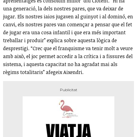
aprenentatges es consoldin millor” diu Clofent. “Hi ha
una generació, la dels nostres pares, que va deixar de
jugar. Els nostres iaios jugaven al guinyot i al dominó, en
canvi, els nostres pares van començar a pensar que el fet
de jugar era una cosa infantil i que era més important
treballar i produir” explica sobre aquesta lògica de
desprestigi. “Crec que el franquisme va tenir molt a veure
amb això, el joc permet accedir a la crítica i a fissures del
sistema, i aquesta capacitat no ha agradat mai als
règims totalitaris” afegeix Aixendri.