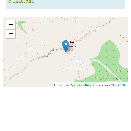
d'Ulldecona
+
−
Leaflet
| ©
OpenStreetMap
contributors
CC-BY-SA
,