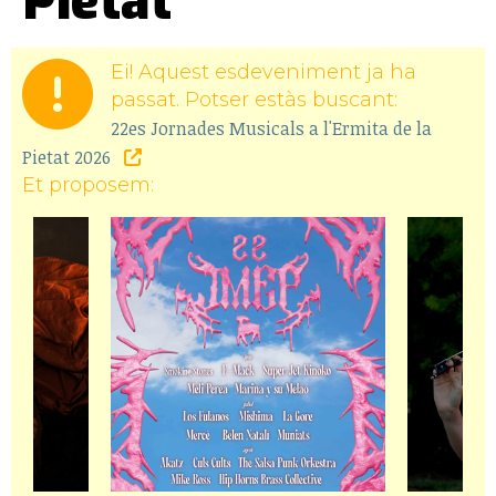
Pietat
Ei! Aquest esdeveniment ja ha
passat. Potser estàs buscant:
22es Jornades Musicals a l'Ermita de la
Pietat 2026
Et proposem: