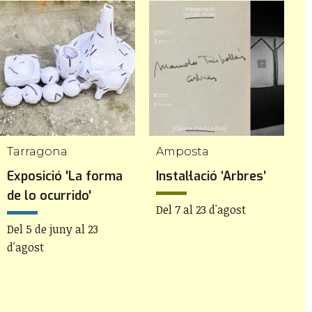
Tarragona
Amposta
T
Exposició 'La forma
Instal·lació ‘Arbres’
C
de lo ocurrido'
T
Del 7 al 23 d'agost
f
Del 5 de juny al 23
d'agost
D
2