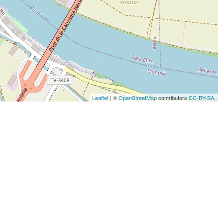
Leaflet
| ©
OpenStreetMap
contributors
CC-BY-SA
,