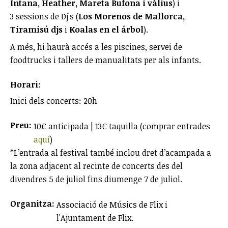
Intana, Heather, Mareta Bufona i vàlius
) i
3 sessions de Dj's (
Los Morenos de Mallorca,
Tiramisú djs
i
Koalas en el árbol
).
A més, hi haurà accés a les piscines, servei de
foodtrucks i tallers de manualitats per als infants.
Horari:
Inici dels concerts: 20h
Preu:
10€ anticipada | 13€ taquilla (comprar entrades
aquí
)
*L’entrada al festival també inclou dret d’acampada a
la zona adjacent al recinte de concerts des del
divendres 5 de juliol fins diumenge 7 de juliol.
Organitza:
Associació de Músics de Flix i
l'Ajuntament de Flix.