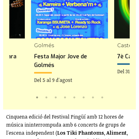
Golmés
Castellv
 Gavara
Festa Major Jove de
7è Caste
Golmés
21h
Del 31 de 
Del 5 al 9 d'agost
Cinquena edició del Festival Pingüí amb 12 hores de
música ininterrompuda amb 6 concerts de grups de
l'escena independent (
Los Tiki Phantoms, Aliment,