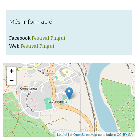
Més informació:
Facebook
Festival Pingüí
Web
Festival Pingüí
+
−
Leaflet
| ©
OpenStreetMap
contributors
CC-BY-SA
,