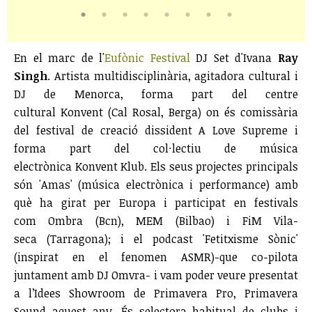
En el marc de l'
Eufònic Festival
DJ Set d'Ivana
Ray
Singh
. Artista multidisciplinària, agitadora cultural i
DJ de Menorca, forma part del centre
cultural Konvent (Cal Rosal, Berga) on és comissària
del festival de creació dissident A Love Supreme i
forma part del col·lectiu de música
electrònica Konvent Klub. Els seus projectes principals
són 'Amas' (música electrònica i performance) amb
què ha girat per Europa i participat en festivals
com Ombra (Bcn), MEM (Bilbao) i FiM Vila-
seca (Tarragona); i el podcast 'Fetitxisme Sònic'
(inspirat en el fenomen ASMR)-que co-pilota
juntament amb DJ Omvra- i vam poder veure presentat
a l’Idees Showroom de Primavera Pro, Primavera
Sound aquest any. És selectora habitual de clubs i