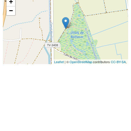
+
−
Leaflet
| ©
OpenStreetMap
contributors
CC-BY-SA
,