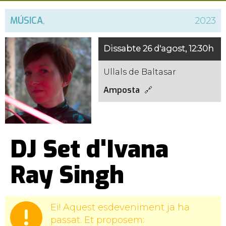
MÚSICA
,
2023
Dissabte 26 d'agost, 12:30h
Ullals de Baltasar
Amposta
DJ Set d'Ivana
Ray Singh
Ei! Aquest esdeveniment ja ha
passat. Et proposem: