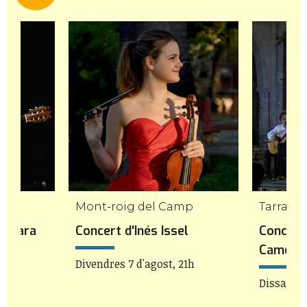
Mont-roig del Camp
Tarrago
 Gavara
Concert d'Inés Issel
Concert
Camera
h
Divendres 7 d'agost, 21h
Dissabte 