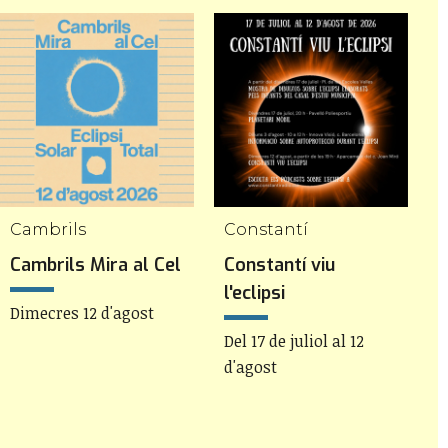
Cambrils
Constantí
Cambrils Mira al Cel
Constantí viu
R
l'eclipsi
Dimecres 12 d'agost
D
Del 17 de juliol al 12
d'agost