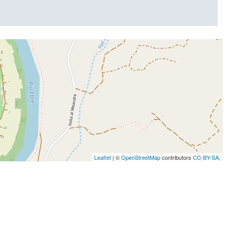
Leaflet
| ©
OpenStreetMap
contributors
CC-BY-SA
,