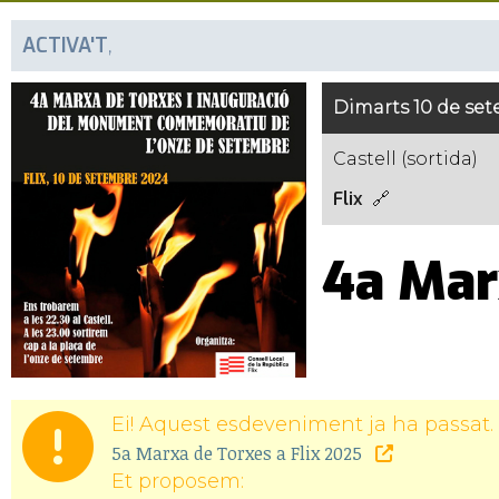
ACTIVA'T
,
Dimarts 10 de set
Castell (sortida)
Flix
4a Mar
Ei! Aquest esdeveniment ja ha passat. 
5a Marxa de Torxes a Flix 2025
Et proposem: