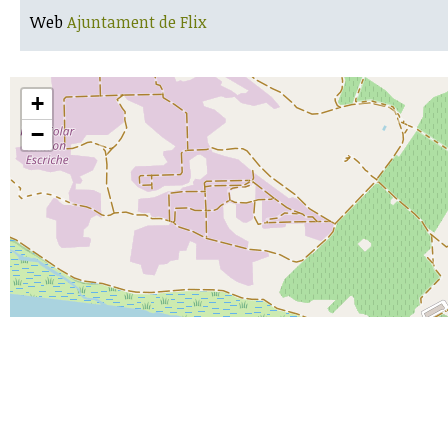
Web
Ajuntament de Flix
+
−