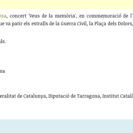
osa
, concert 'Veus de la memòria', en commemoració de l'ini
e va patir els estralls de la Guerra Civil, la Plaça dels Dolor
ls.
osa
litat de Catalunya, Diputació de Tarragona, Institut Català d