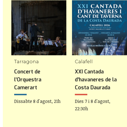
Tarragona
Calafell
a
Concert de
XXI Cantada
l’Orquestra
d'havaneres de la
Camerart
Costa Daurada
Dissabte 8 d'agost, 21h
Dies 7 i 8 d'agost,
22:30h