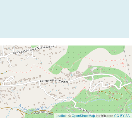
Leaflet
| ©
OpenStreetMap
contributors
CC-BY-SA
,