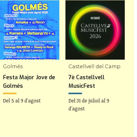
Golmés
Castellvell del Camp
C
Festa Major Jove de
7è Castellvell
5
Golmés
MusicFest
I
M
Del 5 al 9 d'agost
Del 31 de juliol al 9
d'agost
D