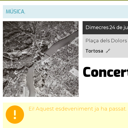
MÚSICA
,
Dimecres 24 de jul
Plaça dels Dolors
Tortosa
Concer
Ei! Aquest esdeveniment ja ha passat.