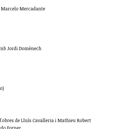
b Marcelo Mercadante
 amb Jordi Domènech
o)
'obres de Lluís Cavalleria i Mathieu Robert
ardo Forner