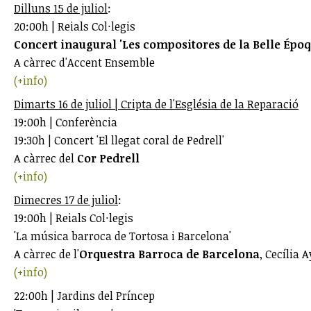
Dilluns 15 de juliol
:
20:00h | Reials Col·legis
Concert inaugural 'Les compositores de la Belle Époq
A càrrec d'Accent Ensemble
(+info)
Dimarts 16 de juliol | Cripta de l'Església de la Reparació
19:00h | Conferència
19:30h | Concert 'El llegat coral de Pedrell'
A càrrec del
Cor Pedrell
(+info)
Dimecres 17 de juliol
:
19:00h | Reials Col·legis
'La música barroca de Tortosa i Barcelona'
A càrrec de l'
Orquestra Barroca de Barcelona
, Cecília 
(+info)
22:00h | Jardins del Príncep