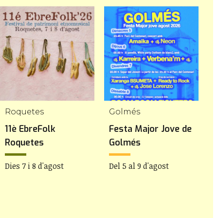
Roquetes
Golmés
C
11è EbreFolk
Festa Major Jove de
7
Roquetes
Golmés
M
Dies 7 i 8 d'agost
Del 5 al 9 d'agost
D
d