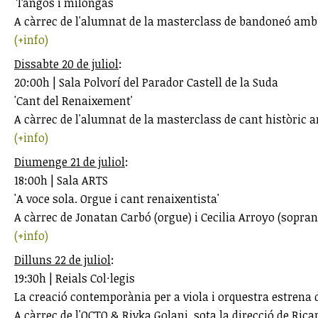
'Tangos i milongas'
A càrrec de l'alumnat de la masterclass de bandoneó am
(+info)
Dissabte 20 de juliol
:
20:00h | Sala Polvorí del Parador Castell de la Suda
'Cant del Renaixement'
A càrrec de l'alumnat de la masterclass de cant històric
(+info)
Diumenge 21 de juliol
:
18:00h | Sala ARTS
'A voce sola. Orgue i cant renaixentista'
A càrrec de Jonatan Carbó (orgue) i Cecilia Arroyo (sopran
(+info)
Dilluns 22 de juliol
:
19:30h | Reials Col·legis
La creació contemporània per a viola i orquestra estrena d
A càrrec de l'OCTO & Rivka Golani, sota la direcció de Ric