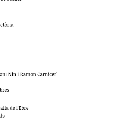
ictòria
oni Nin i Ramon Carnicer'
abres
lla de l'Ebre'
als