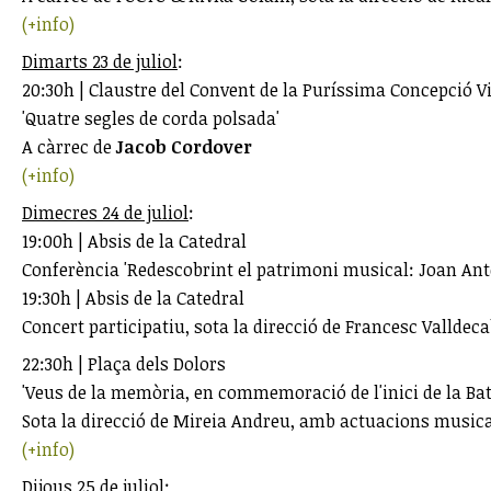
(+info)
Dimarts 23 de juliol
:
20:30h | Claustre del Convent de la Puríssima Concepció V
'Quatre segles de corda polsada'
A càrrec de
Jacob Cordover
(+info)
Dimecres 24 de juliol
:
19:00h | Absis de la Catedral
Conferència 'Redescobrint el patrimoni musical: Joan Ant
19:30h | Absis de la Catedral
Concert participatiu, sota la direcció de Francesc Valldec
22:30h | Plaça dels Dolors
'Veus de la memòria, en commemoració de l'inici de la Bata
Sota la direcció de Mireia Andreu, amb actuacions music
(+info)
Dijous 25 de juliol
: