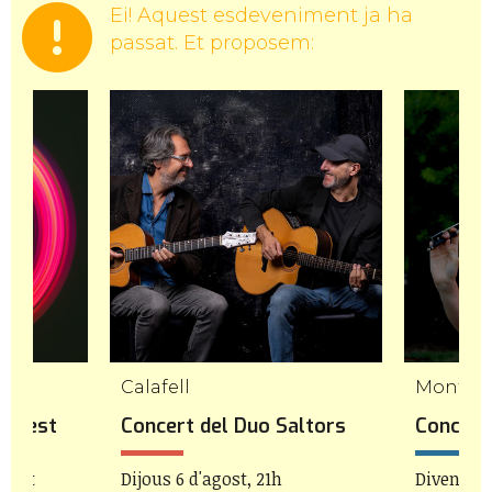
Ei! Aquest esdeveniment ja ha
passat. Et proposem:
mp
Calafell
Mont-ro
icFest
Concert del Duo Saltors
Concert 
agost
Dijous 6 d'agost, 21h
Divendres