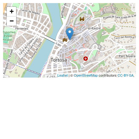
+
−
Leaflet
| ©
OpenStreetMap
contributors
CC-BY-SA
,