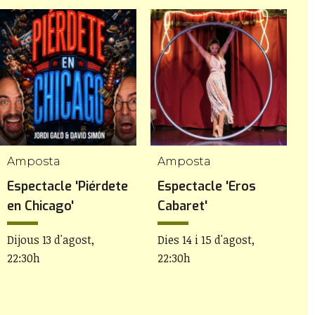
Amposta
Amposta
C
Espectacle 'Piérdete
Espectacle 'Eros
C
en Chicago'
Cabaret'
D
Dijous 13 d'agost,
Dies 14 i 15 d'agost,
22:30h
22:30h