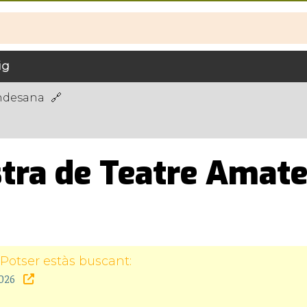
ig
ndesana
tra de Teatre Amateu
Potser estàs buscant:
2026