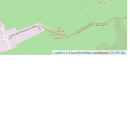
Leaflet
| ©
OpenStreetMap
contributors
CC-BY-SA
,