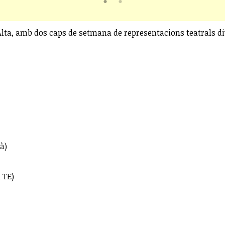
Alta, amb dos caps de setmana de representacions teatrals d
à)
 TE)