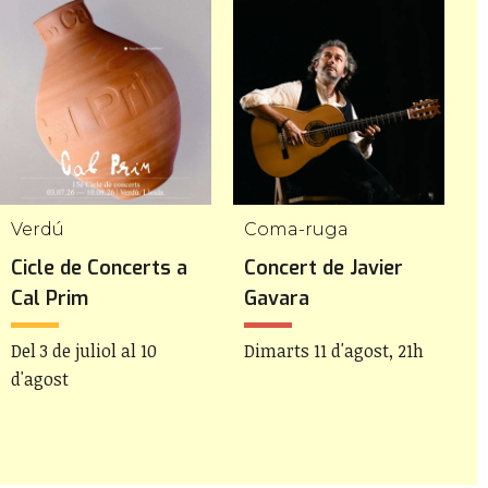
Verdú
Coma-ruga
T
Cicle de Concerts a
Concert de Javier
C
Cal Prim
Gavara
d
Del 3 de juliol al 10
Dimarts 11 d'agost, 21h
D
d'agost
2