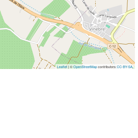
Leaflet
| ©
OpenStreetMap
contributors
CC-BY-SA
,