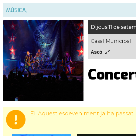
MÚSICA
,
Dijous 11 de setem
Casal Municipal
Ascó
Concer
Ei! Aquest esdeveniment ja ha passat.