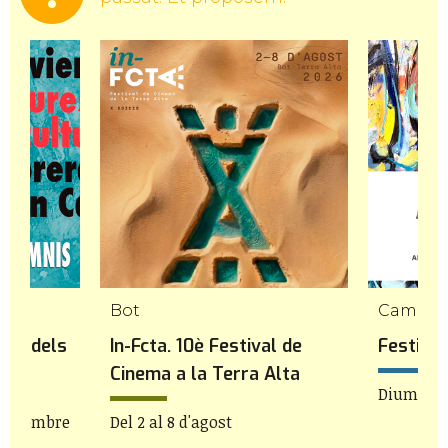
Bot
Cambril
ps i dels
In-Fcta. 10è Festival de
Festiva
Cinema a la Terra Alta
Diumenge
e setembre
Del 2 al 8 d'agost