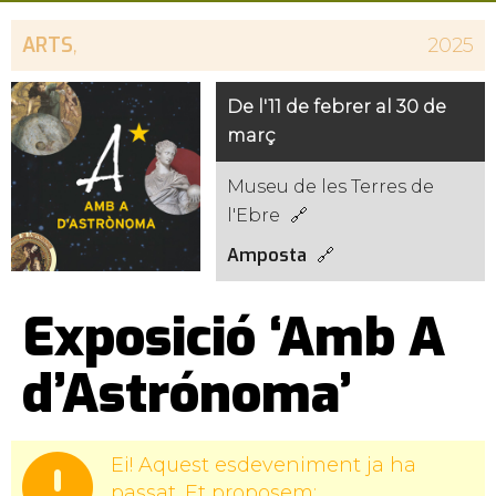
ARTS
,
2025
De l'11 de febrer al 30 de
març
Museu de les Terres de
l'Ebre
Amposta
Exposició ‘Amb A
d’Astrónoma’
Ei! Aquest esdeveniment ja ha
passat. Et proposem: