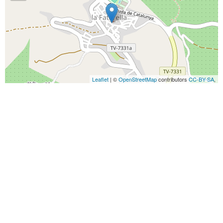
Leaflet
| ©
OpenStreetMap
contributors
CC-BY-SA
,