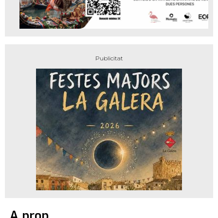
A prop