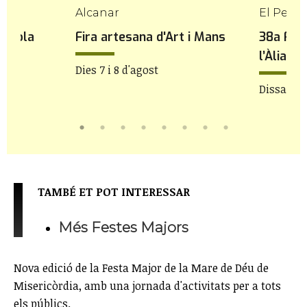
Alcanar
El Perel
ençola
Fira artesana d'Art i Mans
38a Fes
l’Àlia
Dies 7 i 8 d'agost
Dissabte 
TAMBÉ ET POT INTERESSAR
Més Festes Majors
Nova edició de la Festa Major de la Mare de Déu de
Misericòrdia, amb una jornada d'activitats per a tots
els públics.