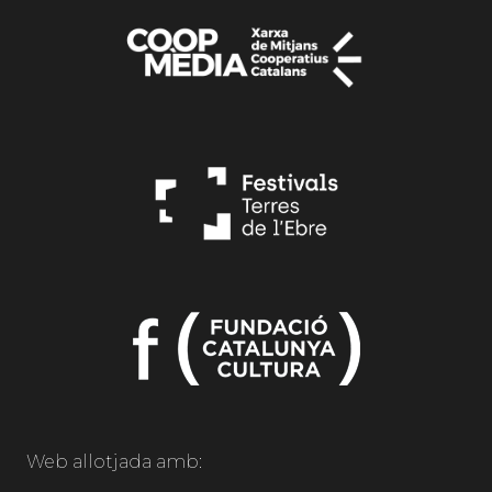
Web allotjada amb: