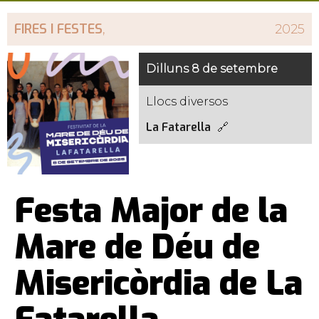
FIRES I FESTES
,
2025
Dilluns 8 de setembre
Llocs diversos
La Fatarella
Festa Major de la
Mare de Déu de
Misericòrdia de La