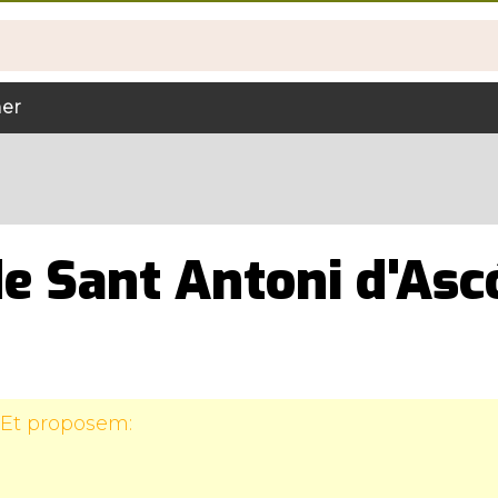
ner
de Sant Antoni d'Asc
 Et proposem: