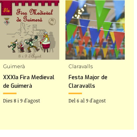
Guimerà
Claravalls
V
XXXIa Fira Medieval
Festa Major de
F
de Guimerà
Claravalls
l
Dies 8 i 9 d'agost
Del 6 al 9 d'agost
D