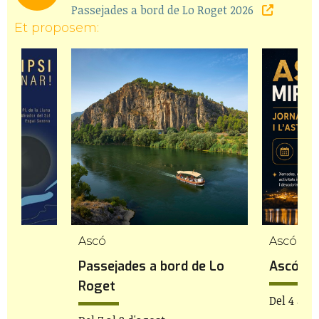
Passejades a bord de Lo Roget 2026
Et proposem:
Ascó
Ascó
nar!
Passejades a bord de Lo
Ascó mir
Roget
19h
Del 4 al 8