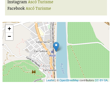
Instagram
Ascó Turisme
Facebook
Ascó Turisme
+
−
Leaflet
| ©
OpenStreetMap
contributors
CC-BY-SA
,