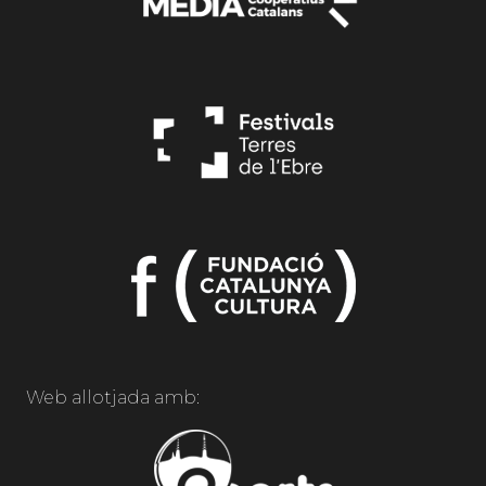
Web allotjada amb: