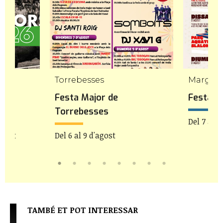
Torrebesses
Margale
Festa Major de
Festa M
Torrebesses
Del 7 al 9
agost
Del 6 al 9 d'agost
TAMBÉ ET POT INTERESSAR