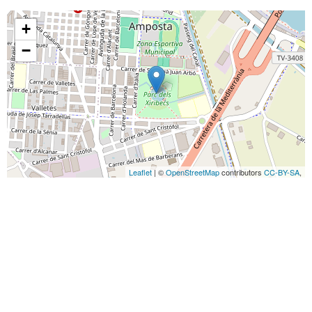
+
−
Leaflet
| ©
OpenStreetMap
contributors
CC-BY-SA
,