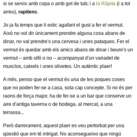
si se servix amb copa o amb got de tub; i a
la Ràpita
(i a tot
arreu),
rapitenc
.
Jo ja fa temps que li estic agafant el gust a fer el vermut.
Això no vol dir únicament prendre alguna cosa abans de
dinar, no val prendre's una cervesa i unes pataques. Fer el
vermut és quedar amb els amics abans de dinar i beure's un
vermut – amb sifó o no – acompanyat d'un variadet de
musclos, catxels i unes olivetes. Un autèntic plaer!
A més, penso que el vermut és una de les poques coses
que no poden fer-se a casa, sota cap concepte. Si no és per
raons de força major, ha de fer-se a un bar que conserve un
aire d'antiga taverna o de bodega, al mercat, a una
terrassa...
Però darrerament, aquest plaer es veu pertorbat per una
qüestió que em té intrigat. No aconsegueixo que ningú