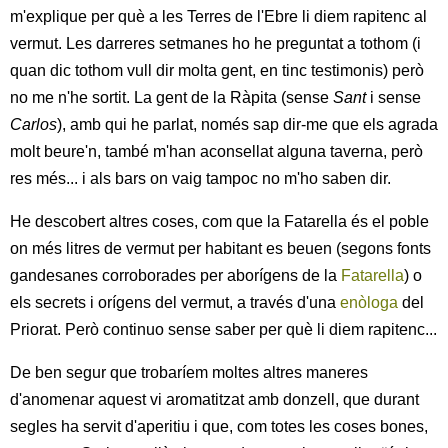
m'explique per què a les Terres de l'Ebre li diem rapitenc al
vermut.
Les darreres setmanes ho he preguntat a tothom (i
quan dic tothom vull dir molta gent, en tinc testimonis) però
no me n'he sortit. La gent de la Ràpita (sense
Sant
i sense
Carlos
), amb qui he parlat, només sap dir-me que els agrada
molt beure'n, també m'han aconsellat alguna taverna, però
res més... i als bars on vaig tampoc no m'ho saben dir.
He descobert altres coses, com que la Fatarella és el poble
on més litres de vermut per habitant es beuen (segons fonts
gandesanes corroborades per aborígens de la
Fatarella
) o
els secrets i orígens del vermut, a través d'una
enòloga
del
Priorat. Però continuo sense saber per què li diem rapitenc...
De ben segur que trobaríem moltes altres maneres
d'anomenar aquest vi aromatitzat amb donzell, que durant
segles ha servit d'aperitiu i que, com totes les coses bones,