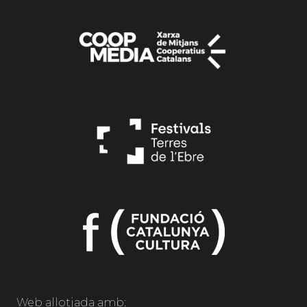
Web allotjada amb: