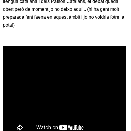
llengua catalana i dels Països Catalans, el debat queda
obert però de moment jo ho deixo aquí... (hi ha gent molt
preparada fent faena en aquest àmbit i jo no voldria fotre la
pota!)