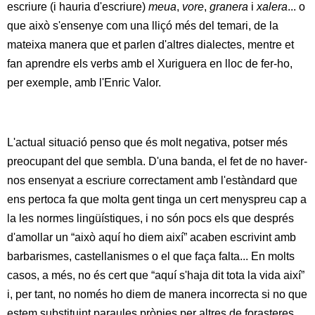
escriure (i hauria d'escriure)
meua
,
vore
,
granera
i
xalera
... o
que això s'ensenye com una lliçó més del temari, de la
mateixa manera que et parlen d'altres dialectes, mentre et
fan aprendre els verbs amb el Xuriguera en lloc de fer-ho,
per exemple, amb l'Enric Valor.
L'actual situació penso que és molt negativa, potser més
preocupant del que sembla. D'una banda, el fet de no haver-
nos ensenyat a escriure correctament amb l'estàndard que
ens pertoca fa que molta gent tinga un cert menyspreu cap a
la les normes lingüístiques, i no són pocs els que després
d'amollar un “això aquí ho diem així” acaben escrivint amb
barbarismes, castellanismes o el que faça falta... En molts
casos, a més, no és cert que “aquí s'haja dit tota la vida així”
i, per tant, no només ho diem de manera incorrecta si no que
estem substituint paraules pròpies per altres de forasteres,