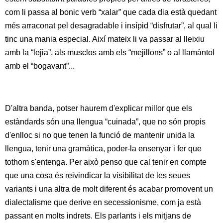
com li passa al bonic verb “xalar” que cada dia està quedant
més arraconat pel desagradable i insípid “disfrutar”, al qual li
tinc una mania especial. Així mateix li va passar al lleixiu
amb la “lejia”, als musclos amb els “mejillons” o al llamàntol
amb el “bogavant”...
D'altra banda, potser haurem d'explicar millor que els
estàndards són una llengua “cuinada”, que no són propis
d'enlloc si no que tenen la funció de mantenir unida la
llengua, tenir una gramàtica, poder-la ensenyar i fer que
tothom s'entenga. Per això penso que cal tenir en compte
que una cosa és reivindicar la visibilitat de les seues
variants i una altra de molt diferent és acabar promovent un
dialectalisme que derive en secessionisme, com ja està
passant en molts indrets. Els parlants i els mitjans de