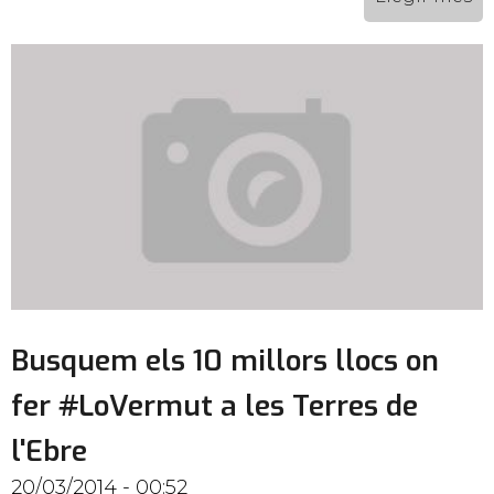
Busquem els 10 millors llocs on
fer #LoVermut a les Terres de
l'Ebre
20/03/2014 - 00:52