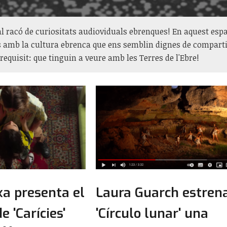
l racó de curiositats audioviduals ebrenques! En aquest espa
 amb la cultura ebrenca que ens semblin dignes de compartir
 requisit: que tinguin a veure amb les Terres de l'Ebre!
xa presenta el
Laura Guarch estren
e 'Carícies'
'Círculo lunar' una