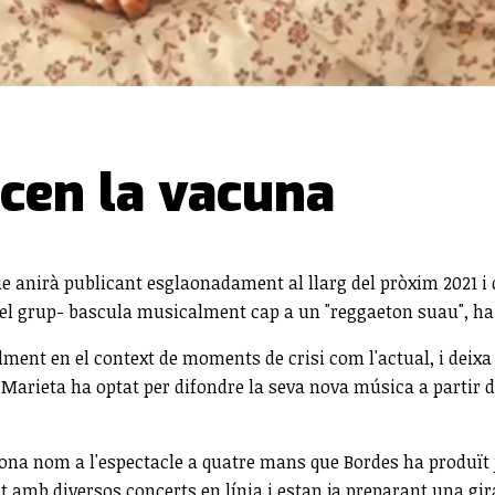
ncen la vacuna
 que anirà publicant esglaonadament al llarg del pròxim 2021 
del grup- bascula musicalment cap a un "reggaeton suau", ha
ialment en el context de moments de crisi com l'actual, i dei
 Marieta ha optat per difondre la seva nova música a partir d
na nom a l'espectacle a quatre mans que Bordes ha produït 
 amb diversos concerts en línia i estan ja preparant una gira