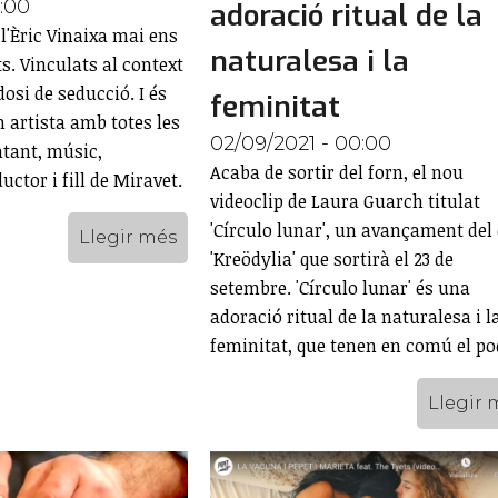
0:00
adoració ritual de la
 l'Èric Vinaixa mai ens
naturalesa i la
s. Vinculats al context
osi de seducció. I és
feminitat
n artista amb totes les
02/09/2021 - 00:00
ntant, músic,
Acaba de sortir del forn, el nou
ctor i fill de Miravet.
videoclip de Laura Guarch titulat
'Círculo lunar', un avançament del 
Llegir més
'Kreödylia' que sortirà el 23 de
setembre. 'Círculo lunar' és una
adoració ritual de la naturalesa i l
feminitat, que tenen en comú el po
Llegir 