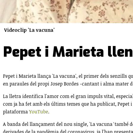
Videoclip 'La vacuna'
Pepet i Marieta lle
Pepet i Marieta llança 'La vacuna', el primer dels senzills
en paraules del propi Josep Bordes -cantant i alma mater 
La lletra identifica l'amor com el gran impuls vital, espec
com ja ha fet amb els últims temes que ha publicat, Pepet i
plataforma
YouTube
.
A banda del llançament del nou single, 'La vacuna
'
també do
derivades de la pandèmia del coronavirus, ja l'han presentat