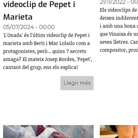
21/11/2022 - 0
videoclip de Pepet i
Els videoclips de
Marieta
deixen indiferent
i amb una bona d
05/07/2024 - 00:00
que Vinaixa és u
'L'Onada' és l'últim videoclip de Pepet i
seves lletres. Ca
marieta amb Berti i Mar Lolailo com a
compositor, produ
protagonistes, però... quins 7 secrets
amaga? El mateix Josep Bordes, 'Pepet',
cantant del grup, ens els explica!
Llegir més