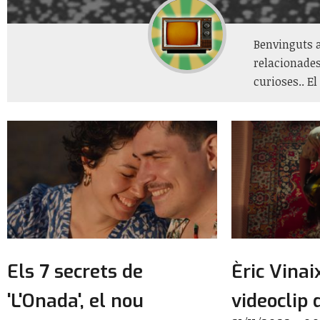
Benvinguts a
relacionades
curioses.. El
Els 7 secrets de
Èric Vinai
'L'Onada', el nou
videoclip d