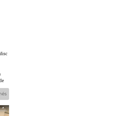
disc
a
de
més