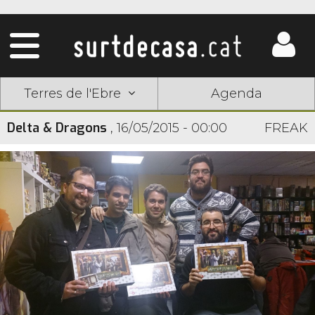
Terres de l'Ebre
Agenda
Delta & Dragons
,
16/05/2015 - 00:00
FREAK