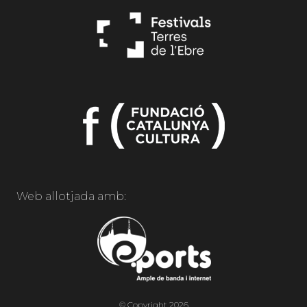
Web allotjada amb:
© Copyright 2026