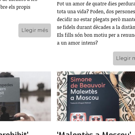
Pot un amor de quatre dies perdur
bre els propis
tota una vida? Poden, dos persones
decidir no estar plegats però mant
se fidels durant dècades a la distà
Llegir més
Els fills són bon motiu per a renun
a un amor intens?
Llegir 