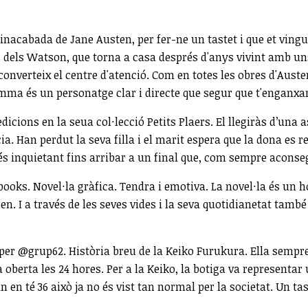
 inacabada de Jane Austen, per fer-ne un tastet i que et vingu
s dels Watson, que torna a casa després d'anys vivint amb uns
onverteix el centre d'atenció. Com en totes les obres d'Austen
'Emma és un personatge clar i directe que segur que t'enganxa
edicions en la seua col·lecció Petits Plaers. El llegiràs d’un
. Han perdut la seva filla i el marit espera que la dona es r
més inquietant fins arribar a un final que, com sempre acons
books. Novel·la gràfica. Tendra i emotiva. La novel·la és un h
en. I a través de les seves vides i la seva quotidianetat tam
at per @grup62. Història breu de la Keiko Furukura. Ella sempr
oberta les 24 hores. Per a la Keiko, la botiga va representar
n en té 36 això ja no és vist tan normal per la societat. Un t