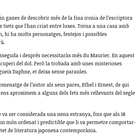
in ganes de descobrir més de la fina ironia de l’escriptora
 tiets que l'han criat entre luxes. Torna a una casa amb
, hi ha molts personatges, festejos i possibles
rà.
a asseguda i després necessitaràs més du Maurier. En aquest
ecuperi del dol. Però la trobada amb unes misterioses
egueix Daphne, et deixa sense paraules.
omenatge de l’autor als seus pares, Ethel i Ernest, de qui
bé ens aproximem a alguns dels fets més rellevants del segle
e va ser considerada una nena estranya, fins que als 18
 un món ordenat i predictible que li va permetre comportar-
astet de literatura japonesa contemporània.