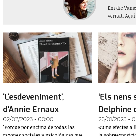
Em dic Vanes
veritat. Aqu
'L'esdeveniment',
‘Els nens s
d'Annie Ernaux
Delphine 
02/02/2023 - 00:00
26/01/2023 - 
"Porque por encima de todas las
Quins efectes a l
razones sociales y psicológicas que
la sobreexposici