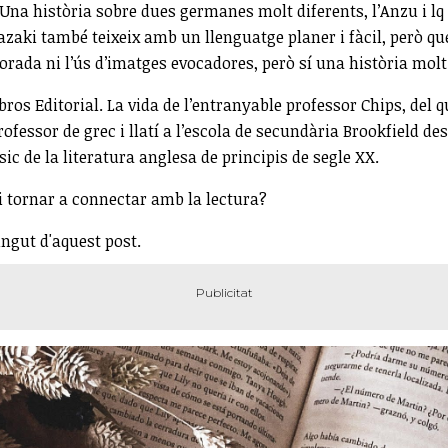
Una història sobre dues germanes molt diferents, l’Anzu i lq
aki també teixeix amb un llenguatge planer i fàcil, però que 
orada ni l’ús d’imatges evocadores, però sí una història mol
ibros Editorial. La vida de l’entranyable professor Chips, del
professor de grec i llatí a l’escola de secundària Brookfield
ssic de la literatura anglesa de principis de segle XX.
 i tornar a connectar amb la lectura?
ingut d'aquest post.