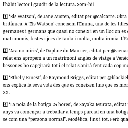
l’hàbit lector i gaudir de la lectura. Som-hi!
1️⃣ ‘Els Watson’, de Jane Austen, editat per @calcarre. Obra
britànica. A 'Els Watson' coneixem l'Emma, una de les fille
germanes i germans que quasi no coneix i en un lloc on es c
matrimonis, festes i jocs de taula i molta, molta ironia. L
2️⃣ ‘Ara no miris’, de Daphne du Maurier, editat per @viena
relat ens apropem a un matrimoni anglès de viatge a Venècia
bessones ho capgirarà tot i el relat s'anirà fent cada cop 
3️⃣ ‘Ethel y Ernest’, de Raymond Briggs, editat per @blackie
ens explica la seva vida des que es coneixen fins que es mor
XX.
4️⃣ ‘La noia de la botiga 24 hores’, de Sayaka Murata, edit
anys va començar a treballar a temps parcial en una botiga 
se com una “persona normal”. Modèlica, fins i tot. Però qua