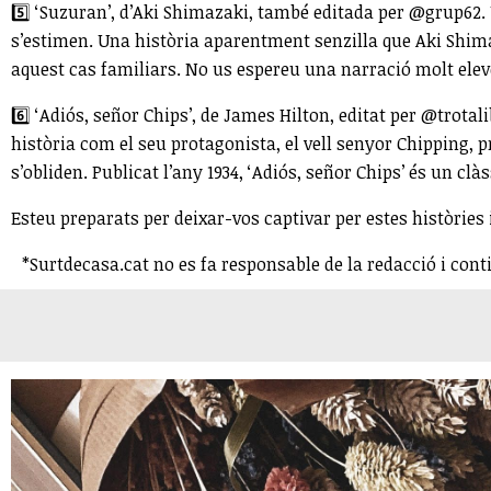
5️⃣ ‘Suzuran’, d’Aki Shimazaki, també editada per @grup62. 
s’estimen. Una història aparentment senzilla que Aki Shimaz
aquest cas familiars. No us espereu una narració molt elev
6️⃣ ‘Adiós, señor Chips’, de James Hilton, editat per @trotal
història com el seu protagonista, el vell senyor Chipping, 
s’obliden. Publicat l’any 1934, ‘Adiós, señor Chips’ és un clà
Esteu preparats per deixar-vos captivar per estes històries
*Surtdecasa.cat no es fa responsable de la redacció i cont