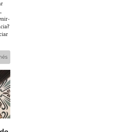
ar
,
enir-
ncia?
ciar
més