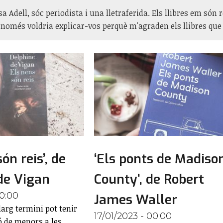
a Adell, sóc periodista i una lletraferida. Els llibres em són 
í només voldria explicar-vos perquè m'agraden els llibres que 
ón reis’, de
‘Els ponts de Madiso
de Vigan
County’, de Robert
00:00
James Waller
larg termini pot tenir
17/01/2023 - 00:00
ó de menors a les