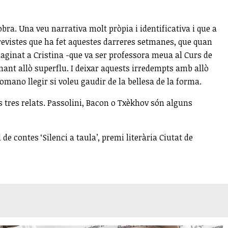
bra. Una veu narrativa molt pròpia i identificativa i que a
trevistes que ha fet aquestes darreres setmanes, que quan
imaginat a Cristina -que va ser professora meua al Curs de
inant allò superflu. I deixar aquests irredempts amb allò
comano llegir si voleu gaudir de la bellesa de la forma.
s tres relats. Passolini, Bacon o Txèkhov són alguns
 de contes ‘Silenci a taula’, premi literària Ciutat de