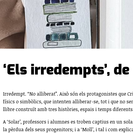
‘Els irredempts’, de
Irredempt. “No alliberat”. Això són els protagonistes que Cr
físics o simbòlics, que intenten alliberar-se, tot i que no s
llibre construït amb tres històries, espais i temps difere
A ‘Solar’, professors i alumnes es troben captius en un sola
la pèrdua dels seus progenitors; i a ‘Moll’, i tal i com exp