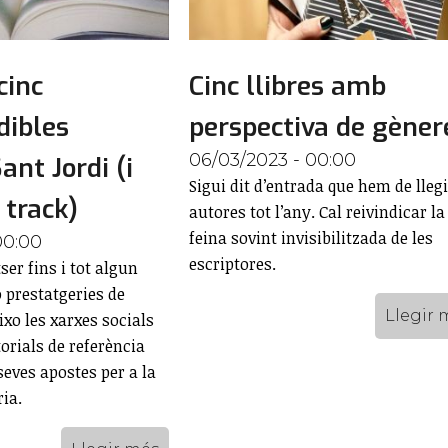
cinc
Cinc llibres amb
dibles
perspectiva de gèner
06/03/2023 - 00:00
ant Jordi (i
Sigui dit d’entrada que hem de llegi
 track)
autores tot l’any. Cal reivindicar la
feina sovint invisibilitzada de les
00:00
escriptores.
er fins i tot algun
 prestatgeries de
Llegir 
eixo les xarxes socials
orials de referència
seves apostes per a la
ia.