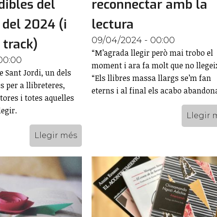
dibles del
reconnectar amb la
 del 2024 (i
lectura
09/04/2024 - 00:00
 track)
“M’agrada llegir però mai trobo el
00:00
moment i ara fa molt que no llegei
e Sant Jordi, un dels
“Els llibres massa llargs se’m fan
 per a llibreteres,
eterns i al final els acabo abandon
ptores i totes aquelles
egir.
Llegir 
Llegir més