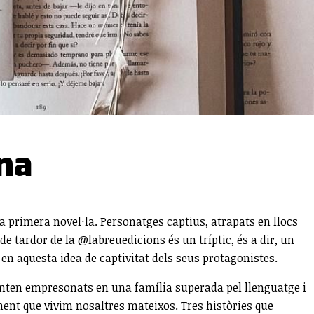
ina
va primera novel·la. Personatges captius, atrapats en llocs
de tardor de la @labreuedicions és un tríptic, és a dir, un
en aquesta idea de captivitat dels seus protagonistes.
e senten empresonats en una família superada pel llenguatge i
ament que vivim nosaltres mateixos. Tres històries que