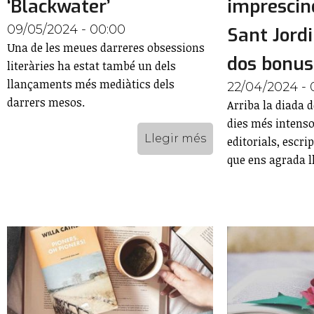
‘Blackwater’
imprescin
09/05/2024 - 00:00
Sant Jordi
Una de les meues darreres obsessions
dos bonus
literàries ha estat també un dels
llançaments més mediàtics dels
22/04/2024 - 
darrers mesos.
Arriba la diada d
dies més intensos
Llegir més
editorials, escri
que ens agrada ll