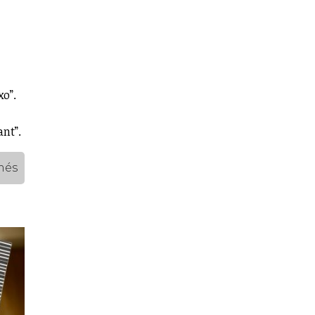
xo”.
ant”.
més