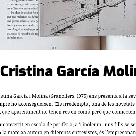
 Cristina García Mol
istina García i Molina (Granollers, 1975) ens presenta a la se
empre ho aconsegueixen. ‘Els irredempts’, una de les novetats 
nts, que aparentment no tenen res en comú però que connecten 
r convertit en escola de perifèria; a ‘Linòleum’, uns fills s
lica la mateixa autora en diferents entrevistes, és l’empreson