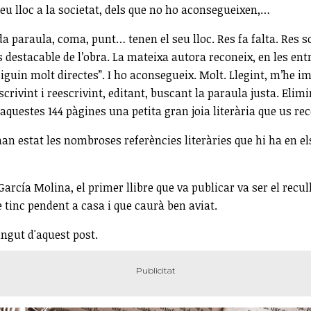
seu lloc a la societat, dels que no ho aconsegueixen,…
 paraula, coma, punt… tenen el seu lloc. Res fa falta. Res so
s destacable de l’obra. La mateixa autora reconeix, en les en
siguin molt directes”. I ho aconsegueix. Molt. Llegint, m’he 
scrivint i reescrivint, editant, buscant la paraula justa. Elim
a aquestes 144 pàgines una petita gran joia literària que us re
han estat les nombroses referències literàries que hi ha en el
García Molina, el primer llibre que va publicar va ser el recull
e tinc pendent a casa i que caurà ben aviat.
ingut d'aquest post.