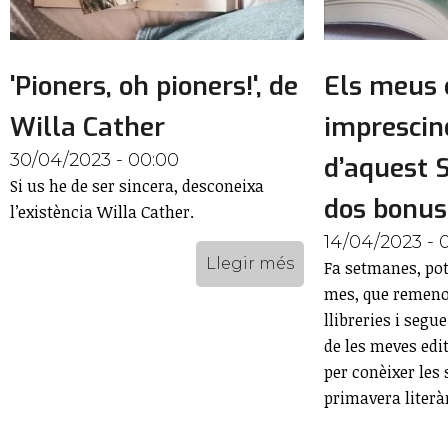
'Pioners, oh pioners!', de
Els meus 
Willa Cather
imprescin
30/04/2023 - 00:00
d’aquest S
Si us he de ser sincera, desconeixa
dos bonus
l’existència Willa Cather.
14/04/2023 - 
Llegir més
Fa setmanes, pots
mes, que remeno
llibreries i segu
de les meves edit
per conèixer les 
primavera literàr