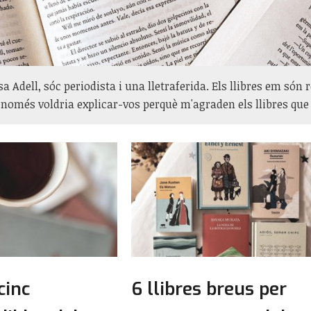
a Adell, sóc periodista i una lletraferida. Els llibres em són 
í només voldria explicar-vos perquè m'agraden els llibres que 
cinc
6 llibres breus per