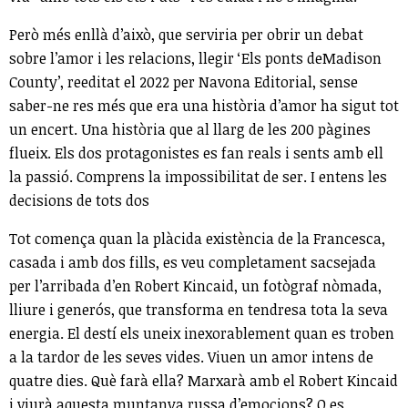
Però més enllà d’això, que serviria per obrir un debat
sobre l’amor i les relacions, llegir ‘Els ponts deMadison
County’, reeditat el 2022 per Navona Editorial, sense
saber-ne res més que era una història d’amor ha sigut tot
un encert. Una història que al llarg de les 200 pàgines
flueix. Els dos protagonistes es fan reals i sents amb ell
la passió. Comprens la impossibilitat de ser. I entens les
decisions de tots dos
Tot comença quan la plàcida existència de la Francesca,
casada i amb dos fills, es veu completament sacsejada
per l’arribada d’en Robert Kincaid, un fotògraf nòmada,
lliure i generós, que transforma en tendresa tota la seva
energia. El destí els uneix inexorablement quan es troben
a la tardor de les seves vides. Viuen un amor intens de
quatre dies. Què farà ella? Marxarà amb el Robert Kincaid
i viurà aquesta muntanya russa d’emocions? O es