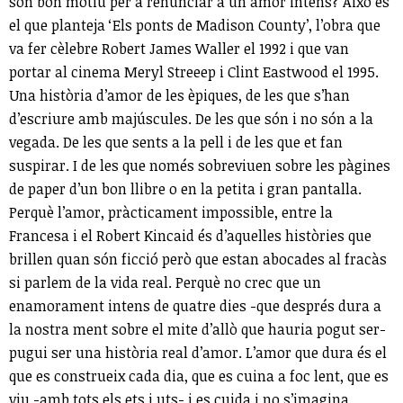
són bon motiu per a renunciar a un amor intens? Això és
el que planteja ‘Els ponts de Madison County’, l’obra que
va fer cèlebre Robert James Waller el 1992 i que van
portar al cinema Meryl Streeep i Clint Eastwood el 1995.
Una història d’amor de les èpiques, de les que s’han
d’escriure amb majúscules. De les que són i no són a la
vegada. De les que sents a la pell i de les que et fan
suspirar. I de les que només sobreviuen sobre les pàgines
de paper d’un bon llibre o en la petita i gran pantalla.
Perquè l’amor, pràcticament impossible, entre la
Francesa i el Robert Kincaid és d’aquelles històries que
brillen quan són ficció però que estan abocades al fracàs
si parlem de la vida real. Perquè no crec que un
enamorament intens de quatre dies -que després dura a
la nostra ment sobre el mite d’allò que hauria pogut ser-
pugui ser una història real d’amor. L’amor que dura és el
que es construeix cada dia, que es cuina a foc lent, que es
viu -amb tots els ets i uts- i es cuida i no s’imagina.