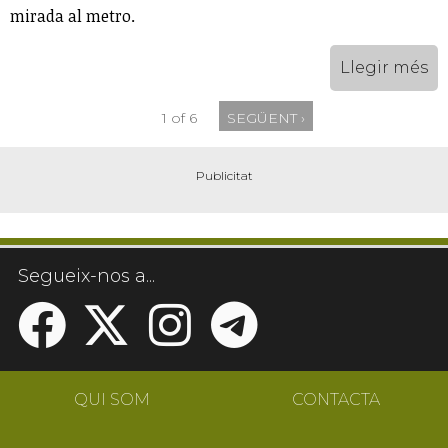
mirada al metro.
Llegir més
1 of 6
SEGÜENT ›
Segueix-nos a...
QUI SOM
CONTACTA