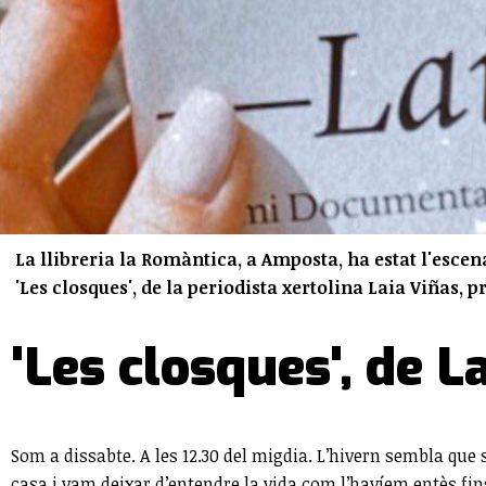
La llibreria la Romàntica, a Amposta, ha estat l'escen
'Les closques', de la periodista xertolina Laia Viñas
'Les closques', de L
Som a dissabte. A les 12.30 del migdia. L’hivern sembla que 
casa i vam deixar d’entendre la vida com l’havíem entès fins 