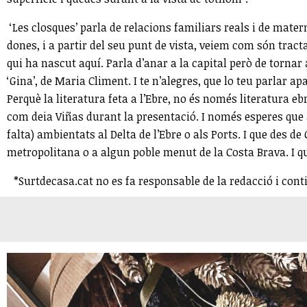
‘Les closques’ parla de relacions familiars reals i de mate
dones, i a partir del seu punt de vista, veiem com són tract
qui ha nascut aquí. Parla d’anar a la capital però de tornar 
‘Gina’, de Maria Climent. I te n’alegres, que lo teu parlar 
Perquè la literatura feta a l’Ebre, no és només literatura eb
com deia Viñas durant la presentació. I només esperes que a
falta) ambientats al Delta de l’Ebre o als Ports. I que des d
metropolitana o a algun poble menut de la Costa Brava. I q
*Surtdecasa.cat no es fa responsable de la redacció i cont