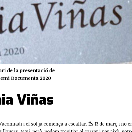
ari de la presentació de
, premi Documenta 2020
aia Viñas
s’acomiadi i el sol ja comença a escalfar. És 13 de març i no
llavors. Avui, però, podem trepitjar el carrer i per això, pots