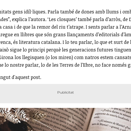
rnitats gens idíl·liques. Parla també de dones amb llums i om
ades”, explica l’autora. ‘Les closques’ també parla d’arròs, d
a casa i de que la remor del riu t’atrape. I sents parlar a l’Ar
aparegue en llibres que són grans llançaments d’editorials d’
renca, és literatura catalana. I lo teu parlar, lo que et surt d
ixò sigue lo principi perquè les generacions futures tinguen 
e Girona los llegisquen (o los miren) com natros estem cansats 
ue lo nostre parlar, lo de les Terres de l’Ebre, no face nomé
ingut d'aquest post.