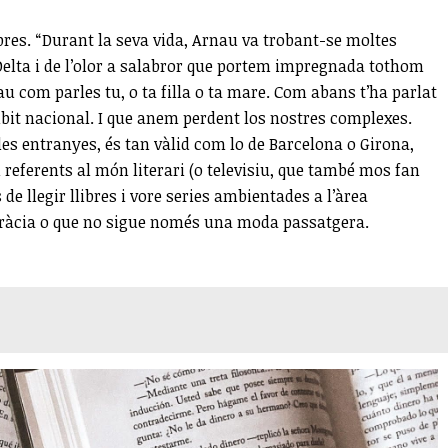
bres. “Durant la seva vida, Arnau va trobant-se moltes
e Delta i de l’olor a salabror que portem impregnada tothom
nau com parles tu, o ta filla o ta mare. Com abans t’ha parlat
àmbit nacional. I que anem perdent los nostres complexes.
e les entranyes, és tan vàlid com lo de Barcelona o Girona,
referents al món literari (o televisiu, que també mos fan
de llegir llibres i vore series ambientades a l’àrea
s gràcia o que no sigue només una moda passatgera.