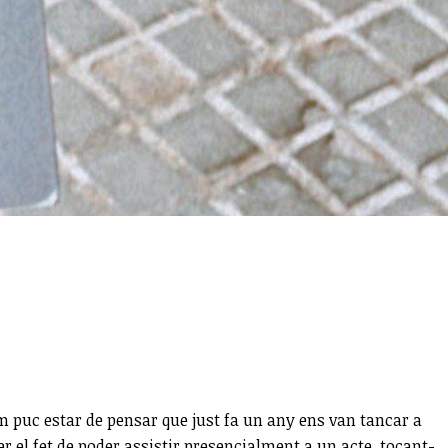
 em puc estar de pensar que just fa un any ens van tancar a
er el fet de poder assistir presencialment a un acte, tocant-