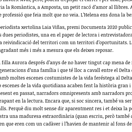
reria la Romàntica, a Amposta, un petit racó d’amor al llibre
rofessió que feia molt que no veia. L’Helena ens dona la b
 periodista xertolina Laia Viñas, premi Documenta 2020 publicat
 dues periodistes, una en el paper de lectora i entrevistadora,
a reivindicació del territori com un territori d’oportunitats. 
n agradant més i més a mesura que els deixes reposar.
 filla Aurora després d’anys de no haver tingut cap mena de r
neracions d’una família i que té lloc a cavall entre el Delta d
s i amb moltes escenes costumistes de la vida feréstega al Del
 o escenes de la vida quotidiana acaben fent la història gran i
present en passat, narradors omnipresents amb narradors prot
apant en la lectura. Encara que, si soc sincera, també va ser 
etalls. Perquè diu molt sense dir aparentment res i et deixa la
stra una maduresa extraordinària (quan escriu, però també 
 que eren com un cadàver i l’havien de mantenir al fons del ll