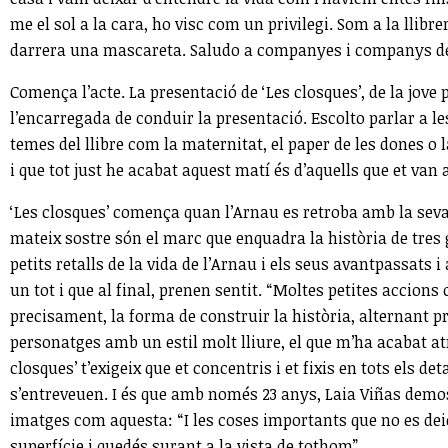
me el sol a la cara, ho visc com un privilegi. Som a la llib
darrera una mascareta. Saludo a companyes i companys de p
Comença l’acte. La presentació de ‘Les closques’, de la jove
l’encarregada de conduir la presentació. Escolto parlar a les
temes del llibre com la maternitat, el paper de les dones o l
i que tot just he acabat aquest matí és d’aquells que et va
‘Les closques’ comença quan l’Arnau es retroba amb la seva
mateix sostre són el marc que enquadra la història de tres ge
petits retalls de la vida de l’Arnau i els seus avantpassat
un tot i que al final, prenen sentit. “Moltes petites accions
precisament, la forma de construir la història, alternant 
personatges amb un estil molt lliure, el que m’ha acabat atr
closques’ t’exigeix que et concentris i et fixis en tots els d
s’entreveuen. I és que amb només 23 anys, Laia Viñas demo
imatges com aquesta: “I les coses importants que no es deien
superfície i quedés surant a la vista de tothom”.