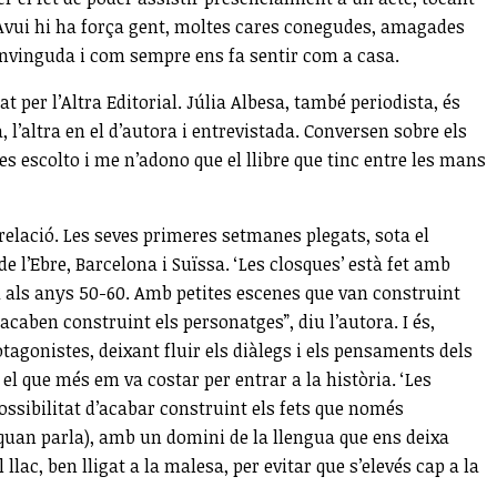
s. Avui hi ha força gent, moltes cares conegudes, amagades
envinguda i com sempre ens fa sentir com a casa.
 per l’Altra Editorial. Júlia Albesa, també periodista, és
 l’altra en el d’autora i entrevistada. Conversen sobre els
Les escolto i me n’adono que el llibre que tinc entre les mans
elació. Les seves primeres setmanes plegats, sota el
e l’Ebre, Barcelona i Suïssa. ‘Les closques’ està fet amb
ta als anys 50-60. Amb petites escenes que van construint
 acaben construint els personatges”, diu l’autora. I és,
agonistes, deixant fluir els diàlegs i els pensaments dels
el que més em va costar per entrar a la història. ‘Les
 possibilitat d’acabar construint els fets que només
quan parla), amb un domini de la llengua que ens deixa
ac, ben lligat a la malesa, per evitar que s’elevés cap a la