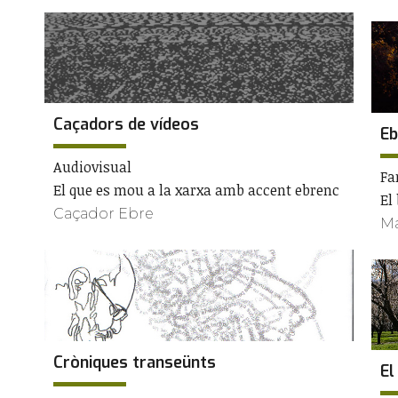
Caçadors de vídeos
Eb
Audiovisual
Fa
El que es mou a la xarxa amb accent ebrenc
El
Caçador Ebre
Ma
Cròniques transeünts
El