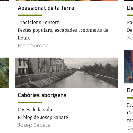
Apassionat de la terra
De
Tradicions i entorn
Pa
Festes populars, escapades i moments de
De
lleure
Xa
Marc Sampe
De
Cabòries aborígens
Fr
Coses de la vida
Co
El blog de Josep Sabaté
mo
Josep Sabaté
De