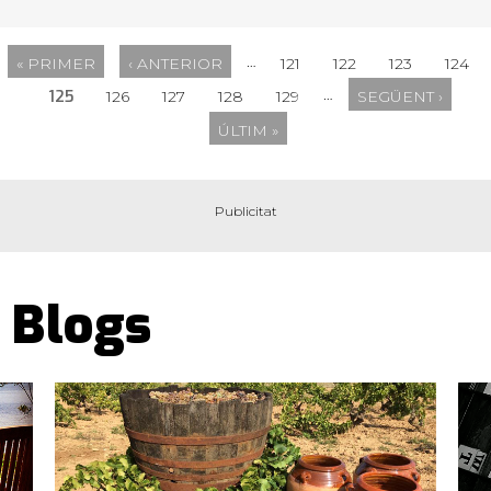
…
« PRIMER
‹ ANTERIOR
121
122
123
124
…
125
126
127
128
129
SEGÜENT ›
ÚLTIM »
Blogs