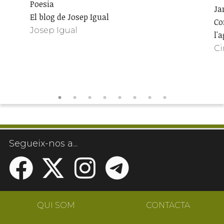
Poesia
Ja
El blog de Josep Igual
Con
Josep Igual
l'
Ci
Segueix-nos a...
QUI SOM
CONTACTA