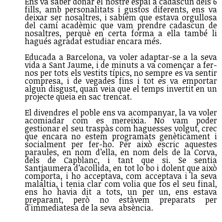
Ens va saber donar el nostre espai a cadascún dels 6
fills, amb personalitats i gustos diferents, ens va
deixar ser nosaltres, i sabíem que estava orgullosa
del camí acadèmic que vam prendre cadascun de
nosaltres, perquè en certa forma a ella també li
hagués agradat estudiar encara més.
Educada a Barcelona, va voler adaptar-se a la seva
vida a Sant Jaume, i de minuts a va començar a fer-
nos per tots els vestits típics, no sempre es va sentir
compresa, i de vegades fins i tot es va emportar
algun disgust, quan veia que el temps invertit en un
projecte queia en sac trencat.
El divendres el poble ens va acompanyar, la va voler
acomiadar com es mereixia. No vam poder
gestionar el seu traspàs com haguesses volgut, crec
que encara no estem programats genèticament i
socialment per fer-ho. Per això escric aquestes
paraules, en nom d’ella, en nom dels de la Corva,
dels de Capblanc, i tant que si. Se sentia
Santjaumera d’acollida, en tot lo bo i dolent que això
comporta, i ho acceptava, com acceptava i la seva
malaltia, i tenia clar com volia que fos el seu final,
ens ho havia dit a tots, un per un, ens estava
preparant, però no estàvem preparats per
d'immediatesa de la seva absència.