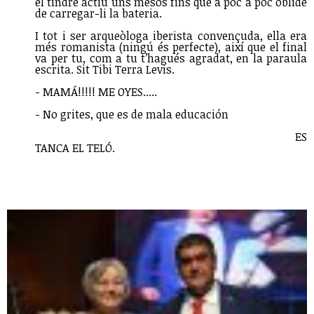
el tindré actiu uns mesos fins que a poc a poc oblide
de carregar-li la bateria.
I tot i ser arqueòloga iberista convençuda, ella era
més romanista (ningú és perfecte), així que el final
va per tu, com a tu t’hagués agradat, en la paraula
escrita. Sit Tibi Terra Levis.
- MAMÁ!!!!! ME OYES.....
- No grites, que es de mala educación
ES
TANCA EL TELÓ.