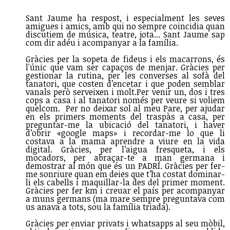
Sant Jaume ha respost, i especialment les seves
amigues i amics, amb qui no sempre coincidia quan
discutiem de música, teatre, jota... Sant Jaume sap
com dir adéu i acompanyar a la família.
Gràcies per la sopeta de fideus i els macarrons, és
l'únic que vam ser capaços de menjar. Gràcies per
gestionar la rutina, per les converses al sofà del
tanatori, que costen d’encetar i que poden semblar
vanals però serveixen i molt.Per venir un, dos i tres
cops a casa i al tanatori només per veure si voliem
quelcom. Per no deixar sol al meu Pare, per ajudar
en els primers moments del traspàs a casa, per
preguntar-me la ubicació del tanatori, i haver
d’obrir «google maps» i recordar-me lo que li
costava a la mama aprendre a viure en la vida
digital. Gràcies, per l’aigua fresqueta, i els
mocadors, per abraçar-te a man germana i
demostrar al món que és un PADRÍ. Gràcies per fer-
me sonriure quan em deies que t’ha costat dominar-
li els cabells i maquillar-la des del primer moment.
Gràcies per fer km i creuar el país per acompanyar
a muns germans (ma mare sempre preguntava com
us anava a tots, sou la família triada).
Gràcies per enviar privats i whatsapps al seu mòbil,