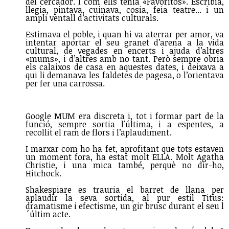
del cercador. I com ells tenia «Favoritos». Escribia,
llegia, pintava, cuinava, cosia, feia teatre... i un
ampli ventall d’activitats culturals.
Estimava el poble, i quan hi va aterrar per amor, va
intentar aportar el seu granet d’arena a la vida
cultural, de vegades en encerts i ajuda d’altres
«mums», i d’altres amb no tant. Però sempre obria
els calaixos de casa en aquestes dates, i deixava a
qui li demanava les faldetes de pagesa, o l’orientava
per fer una carrossa.
Google MUM era discreta i, tot i formar part de la
funció, sempre sortia l'última, i a espentes, a
recollit el ram de flors i l’aplaudiment.
I marxar com ho ha fet, aprofitant que tots estaven
un moment fora, ha estat molt ELLA. Molt Agatha
Christie, i una mica també, perquè no dir-ho,
Hitchock.
Shakespiare es trauria el barret de llana per
aplaudir la seva sortida, al pur estil Titus:
dramatisme i efectisme, un gir brusc durant el seu l
´últim acte.