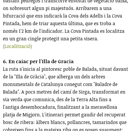
bastant pedregós i transcorre envoltat de vegetació baixa,
on sobresurt algun pi majestuós. Arribarem a una
bifurcació que ens indicarà la Cova dels Adells i la Cova
Pintada, hem de triar aquesta última, que es troba a
només 1'2 km de l'indicador. La Cova Pintada es localitza
en un gran cingle protegit una petita visera.
(Localització)
6. En caiac per l'Illa de Gracia
La ruta s'inicia al pintoresc poble de Balada, situat davant
de la "Illa de Gràcia", que alberga un dels arbres
monumentals de Catalunya conegut com "Baladre de
Balada". A pocs metres del camí de Sirga, transformat en
via verda que comunica, des de la Terra Alta fins a
l'antiga desembocadura, finalitzant a la meravellosa
platja de Migjorn. L'itinerari permet gaudir del recuperat
bosc de ribera: àlbers blancs, pollancres, tamarindos que
cobreixen fins a la mateixa riba on es posen suaument: