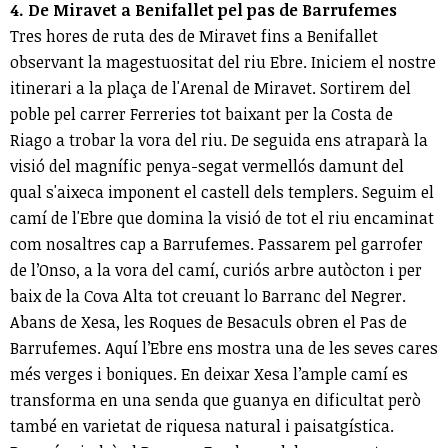
4. De Miravet a Benifallet pel pas de Barrufemes
Tres hores de ruta des de Miravet fins a Benifallet
observant la magestuositat del riu Ebre. Iniciem el nostre
itinerari a la plaça de l'Arenal de Miravet. Sortirem del
poble pel carrer Ferreries tot baixant per la Costa de
Riago a trobar la vora del riu. De seguida ens atraparà la
visió del magnífic penya-segat vermellós damunt del
qual s'aixeca imponent el castell dels templers. Seguim el
camí de l'Ebre que domina la visió de tot el riu encaminat
com nosaltres cap a Barrufemes. Passarem pel garrofer
de l’Onso, a la vora del camí, curiós arbre autòcton i per
baix de la Cova Alta tot creuant lo Barranc del Negrer.
Abans de Xesa, les Roques de Besaculs obren el Pas de
Barrufemes. Aquí l’Ebre ens mostra una de les seves cares
més verges i boniques. En deixar Xesa l’ample camí es
transforma en una senda que guanya en dificultat però
també en varietat de riquesa natural i paisatgística.