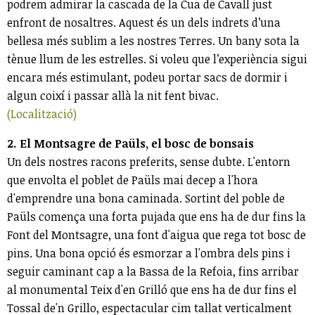
podrem admirar la cascada de la Cua de Cavall just
enfront de nosaltres. Aquest és un dels indrets d’una
bellesa més sublim a les nostres Terres. Un bany sota la
tènue llum de les estrelles. Si voleu que l’experiència sigui
encara més estimulant, podeu portar sacs de dormir i
algun coixí i passar allà la nit fent bivac.
(Localització)
2. El Montsagre de Paüls, el bosc de bonsais
Un dels nostres racons preferits, sense dubte. L'entorn
que envolta el poblet de Paüls mai decep a l'hora
d'emprendre una bona caminada. Sortint del poble de
Paüls comença una forta pujada que ens ha de dur fins la
Font del Montsagre, una font d'aigua que rega tot bosc de
pins. Una bona opció és esmorzar a l'ombra dels pins i
seguir caminant cap a la Bassa de la Refoia, fins arribar
al monumental Teix d'en Grilló que ens ha de dur fins el
Tossal de'n Grillo, espectacular cim tallat verticalment