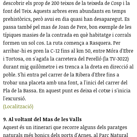
descobrir els prop de 200 teixos de la teixeda de Cosp i la
font del Teix. Aquests arbres eren abundants en temps
prehistòrics, però avui en dia quasi han desaparegut. Es
passa també pel mas de Joan de Pere, bon exemple de les
típiques masies de la contrada en què habitatge i corrals
formen un sol cos. La ruta comença a Rasquera. Per
arribar-hi es pren la C-12 fins al km 50, entre Móra d'Ebre
i Tortosa, on s'agafa la carretera del Perelló (la TV-3022)
durant mig quilòmetre i es trenca a la dreta en direcció al
poble. S'hi entra pel carrer de la Ribera d'Ebre fins a
trobar una placeta amb una font, a l'inici del carrer del
Pla de la Bassa. En aquest punt es deixa el cotxe i s'inicia
l'excursió.
(Localització)
9. Al voltant del Mas de les Valls
Aquest és un itinerari que recorre alguns dels paratges
naturals més bonics dels ports d'Arnes, al Parc Natural