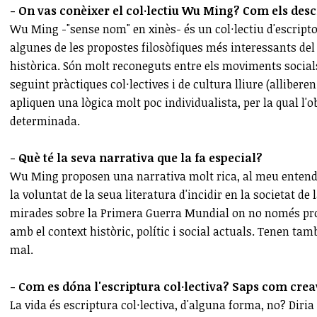
- On vas conèixer el col·lectiu Wu Ming? Com els desc
Wu Ming -"sense nom" en xinès- és un col·lectiu d'escriptor
algunes de les propostes filosòfiques més interessants del 
històrica. Són molt reconeguts entre els moviments socials 
seguint pràctiques col·lectives i de cultura lliure (allibere
apliquen una lògica molt poc individualista, per la qual l'o
determinada.
- Què té la seva narrativa que la fa especial?
Wu Ming proposen una narrativa molt rica, al meu entendr
la voluntat de la seua literatura d'incidir en la societat de
mirades sobre la Primera Guerra Mundial on no només pro
amb el context històric, polític i social actuals. Tenen tam
mal.
- Com es dóna l'escriptura col·lectiva? Saps com crea
La vida és escriptura col·lectiva, d'alguna forma, no? Diria