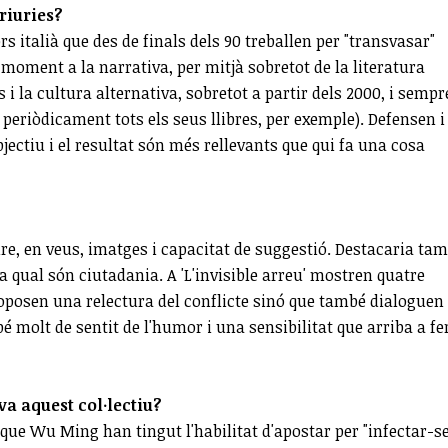
riuries?
s italià que des de finals dels 90 treballen per "transvasar"
moment a la narrativa, per mitjà sobretot de la literatura
i la cultura alternativa, sobretot a partir dels 2000, i sempr
n periòdicament tots els seus llibres, per exemple). Defensen i
bjectiu i el resultat són més rellevants que qui fa una cosa
e, en veus, imatges i capacitat de suggestió. Destacaria ta
 la qual són ciutadania. A 'L'invisible arreu' mostren quatre
posen una relectura del conflicte sinó que també dialoguen
bé molt de sentit de l'humor i una sensibilitat que arriba a fe
va aquest col·lectiu?
 que Wu Ming han tingut l'habilitat d'apostar per "infectar-se