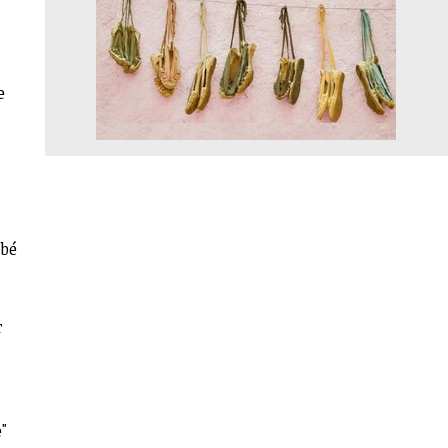
e
mbé
r
"