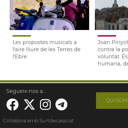
Les propostes musicals a
Joan Pinyol
l'aire lliure de les Terres de
contra la po
l'Ebre
voluntat. É
humana, de
Segueix-nos a...
QUI SOM
Col·labora amb Surtdecasa.cat