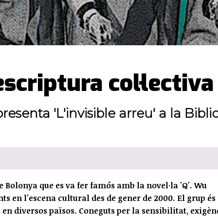
escriptura col·lectiva
esenta 'L'invisible arreu' a la Bib
e Bolonya que es va fer famós amb la novel·la 'Q'. Wu
nts en l'escena cultural des de gener de 2000. El grup és
 en diversos països. Coneguts per la sensibilitat, exigèn