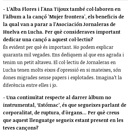
- L’Alba Flores i l'Ana Tijoux també col·laboren en
l’àlbum a la cançó 'Mujer frontera', els beneficis de
la qual van a parar a l’Asociación Jornaleras de
Huelva en Lucha. Per què consideraves important
dedicar una cançó a aquest col·lectiu?
És evident per què és important. Ho podem explicar
quaranta mil vegades. Ens dediquem al que ens agrada i
tenim un petit altaveu. El col·lectiu de Jornaleras en
Lucha tenen molts eixos d'opressió en si mateixes, són
dones migrades sense papers i explotades. Imagina’t la
diferència entre elles i jo.
- Una continuïtat respecte al darrer àlbum no
instrumental, ‘Estómac’, és que segueixes parlant de
corporalitat, de ruptura, d’òrgans… Per què creus
que aquest llenguatge segueix estant present en les
teves cançons?