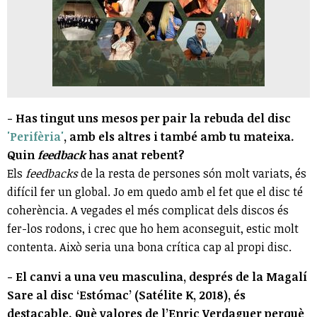
- Has tingut uns mesos per pair la rebuda del disc
'Perifèria'
, amb els altres i també amb tu mateixa.
Quin
feedback
has anat rebent?
Els
feedbacks
de la resta de persones són molt variats, és
difícil fer un global. Jo em quedo amb el fet que el disc té
coherència. A vegades el més complicat dels discos és
fer-los rodons, i crec que ho hem aconseguit, estic molt
contenta. Això seria una bona crítica cap al propi disc.
- El canvi a una veu masculina, després de la Magalí
Sare al disc ‘Estómac’ (Satélite K, 2018), és
destacable. Què valores de l’Enric Verdaguer perquè