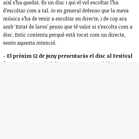
així s’ha quedat. És un disc i qui el vol escoltar l’ha
d’escoltar com a tal. Jo en general defenso que la meva
música s’ha de venir a escoltar en directe, i de cop ara
amb ‘Estat de larva’ penso que té valor si s’escolta com a
disc. Estic contenta perquè està tocat com un directe,
sento aquesta intenció.
- El pròxim 12 de juny presentaràs el disc al Festival
Ítaca. Quin pes té el directe per a tu en el llançament
de ‘Perifèria’?
El directe és com un viatge, el visc com un lloc màgic,
com un ritual, una cosa que només passa en aquell
moment, que és únic i irrepetible i no tornarà mai més a
ser el mateix. Això em fa vibrar molt. Els músics que
estem a l’escenari també són molt de directes, ho donem
tot, és una vivència emocional.