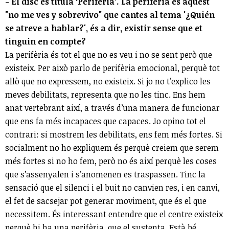
- El disc es titula ‘Perifèria’. La perifèria és aquest
"no me ves y sobrevivo" que cantes al tema '¿Quién
se atreve a hablar?', és a dir, existir sense que et
tinguin en compte?
La perifèria és tot el que no es veu i no se sent però que
existeix. Per això parlo de perifèria emocional, perquè tot
allò que no expressem, no existeix. Si jo no t’explico les
meves debilitats, representa que no les tinc. Ens hem
anat vertebrant així, a través d’una manera de funcionar
que ens fa més incapaces que capaces. Jo opino tot el
contrari: si mostrem les debilitats, ens fem més fortes. Si
socialment no ho expliquem és perquè creiem que serem
més fortes si no ho fem, però no és així perquè les coses
que s’assenyalen i s’anomenen es traspassen. Tinc la
sensació que el silenci i el buit no canvien res, i en canvi,
el fet de sacsejar pot generar moviment, que és el que
necessitem. És interessant entendre que el centre existeix
perquè hi ha una perifèria, que el sustenta. Està bé