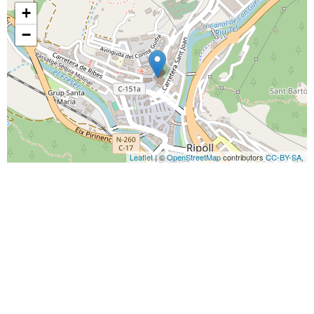
+
−
Leaflet
| ©
OpenStreetMap
contributors
CC-BY-SA
,