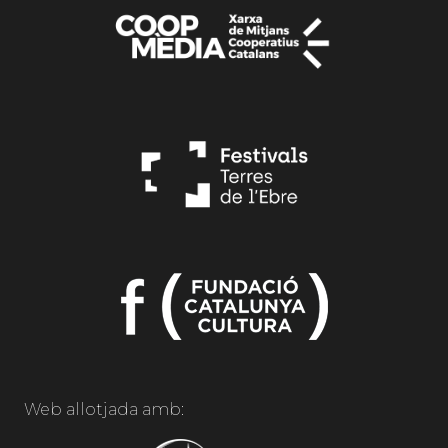
Web allotjada amb: