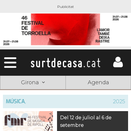
Girona
Agenda
MÚSICA
,
2025
Del 12 de juliol al 6 de
setembre