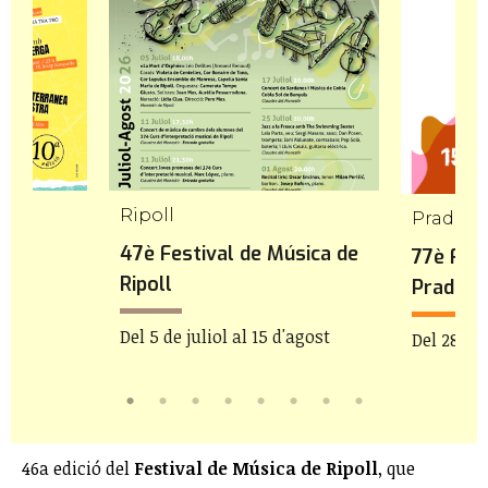
Ripoll
Prada d
47è Festival de Música de
77è Fest
Ripoll
Prada
Del 5 de juliol al 15 d'agost
Del 28 de 
46a edició del
Festival de Música de Ripoll
, que