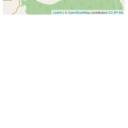
Leaflet
| ©
OpenStreetMap
contributors
CC-BY-SA
,