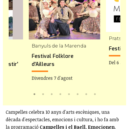
Prats de
vià
Banyuls de la Marenda
Festival
Festival Folklore
Del 6 al 9
onestir'
d'Ailleurs
9:30h
Divendres 7 d'agost
Campelles celebra 10 anys d'arts escèniques, una
dècada d'espectacles, emocions i cultura, i ho fa amb
la programació
Campelles i el Baell, Emocionen
.