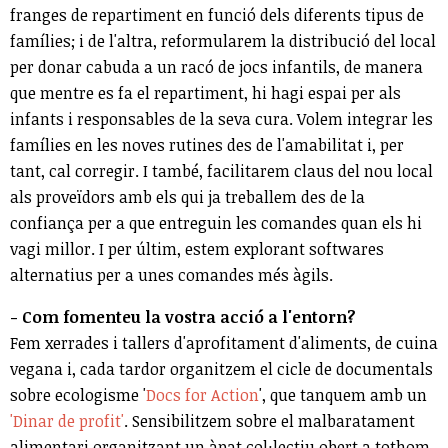
franges de repartiment en funció dels diferents tipus de
famílies; i de l'altra, reformularem la distribució del local
per donar cabuda a un racó de jocs infantils, de manera
que mentre es fa el repartiment, hi hagi espai per als
infants i responsables de la seva cura. Volem integrar les
famílies en les noves rutines des de l'amabilitat i, per
tant, cal corregir. I també, facilitarem claus del nou local
als proveïdors amb els qui ja treballem des de la
confiança per a que entreguin les comandes quan els hi
vagi millor. I per últim, estem explorant softwares
alternatius per a unes comandes més àgils.
- Com fomenteu la vostra acció a l'entorn?
Fem xerrades i tallers d'aprofitament d'aliments, de cuina
vegana i, cada tardor organitzem el cicle de documentals
sobre ecologisme '
Docs for Action
', que tanquem amb un
'Dinar de profit'
. Sensibilitzem sobre el malbaratament
alimentari organitzant un àpat col·lectiu obert a tothom,