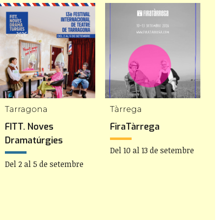
Tarragona
Tàrrega
FITT. Noves
FiraTàrrega
C
Dramatúrgies
Del 10 al 13 de setembre
D
s
Del 2 al 5 de setembre