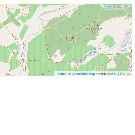
Leaflet
| ©
OpenStreetMap
contributors
CC-BY-SA
,