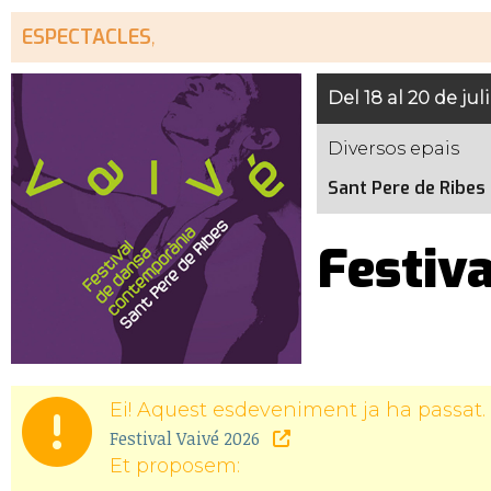
ESPECTACLES
,
Del 18 al 20 de juli
Diversos epais
Sant Pere de Ribes
Festiva
Ei! Aquest esdeveniment ja ha passat. 
Festival Vaivé 2026
Et proposem: