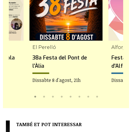
El Perelló
Alforja
ençola
38a Festa del Pont de
Festa d
l’Àlia
d'Alforj
Dissabte 8 d'agost, 21h
Dissabte 
TAMBÉ ET POT INTERESSAR