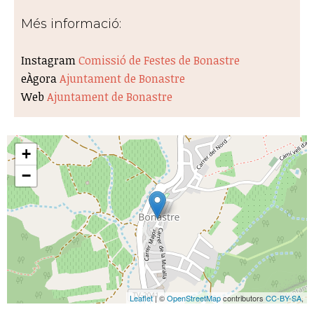
Més informació:
Instagram
Comissió de Festes de Bonastre
eÀgora
Ajuntament de Bonastre
Web
Ajuntament de Bonastre
+
−
Leaflet
| ©
OpenStreetMap
contributors
CC-BY-SA
,