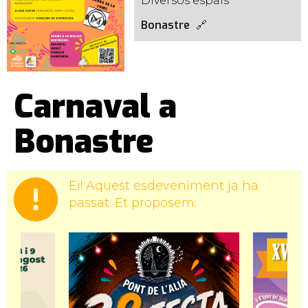
Diversos espais
Bonastre
Carnaval a
Bonastre
Ei! Aquest esdeveniment ja ha
passat. Et proposem: