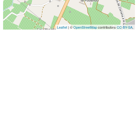
Leaflet
| ©
OpenStreetMap
contributors
CC-BY-SA
,