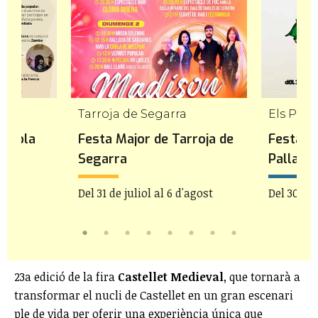
Tarroja de Segarra
Els Pall
ençola
Festa Major de Tarroja de
Festa M
Segarra
Pallare
Del 31 de juliol al 6 d'agost
Del 30 de 
23a edició de la fira
Castellet Medieval
, que tornarà a
transformar el nucli de Castellet en un gran escenari
ple de vida per oferir una experiència única que