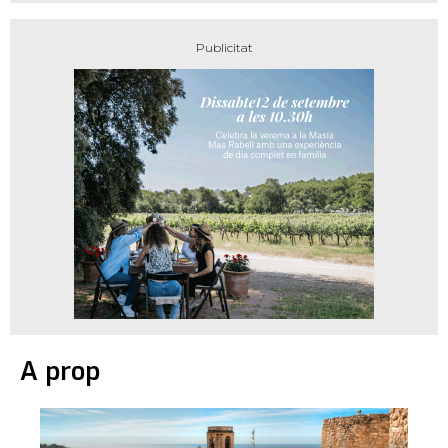
A prop