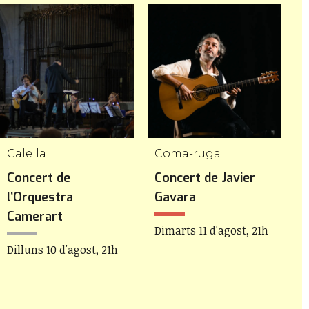
Calella
Coma-ruga
C
Concert de
Concert de Javier
C
l’Orquestra
Gavara
l
Camerart
Dimarts 11 d'agost, 21h
Dilluns 10 d'agost, 21h
D