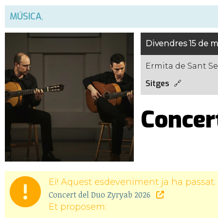
MÚSICA
,
Divendres 15 de m
Ermita de Sant Se
Sitges
Concer
Ei! Aquest esdeveniment ja ha passat. 
Concert del Duo Zyryab 2026
Et proposem: