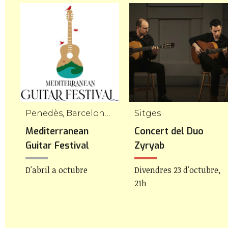
Penedès, Barcelona, Empordà, Tarragona i Girona
Sitges
t
Mediterranean
Concert del Duo
Guitar Festival
Zyryab
D'abril a octubre
Divendres 23 d'octubre,
21h