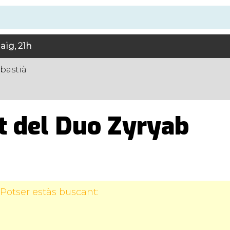
aig, 21h
bastià
t del Duo Zyryab
Potser estàs buscant: