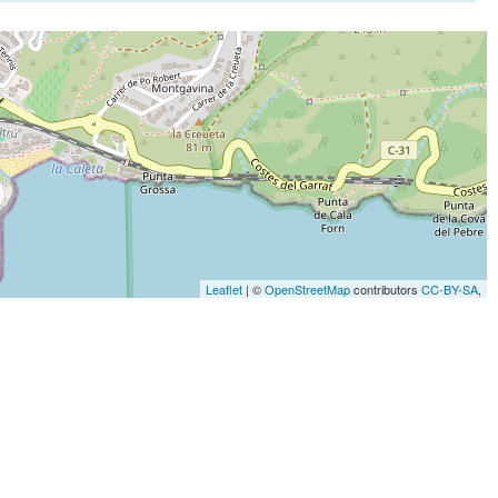
Leaflet
| ©
OpenStreetMap
contributors
CC-BY-SA
,