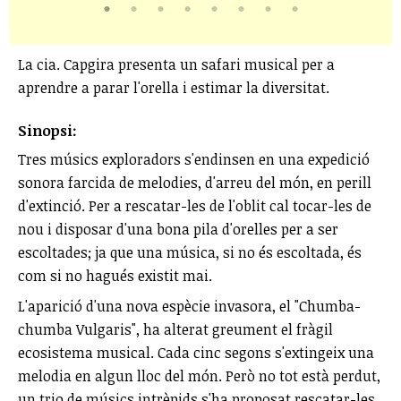
La cia. Capgira presenta un safari musical per a
aprendre a parar l'orella i estimar la diversitat.
Sinopsi:
Tres músics exploradors s'endinsen en una expedició
sonora farcida de melodies, d'arreu del món, en perill
d'extinció. Per a rescatar-les de l'oblit cal tocar-les de
nou i disposar d'una bona pila d'orelles per a ser
escoltades; ja que una música, si no és escoltada, és
com si no hagués existit mai.
L'aparició d'una nova espècie invasora, el "Chumba-
chumba Vulgaris", ha alterat greument el fràgil
ecosistema musical. Cada cinc segons s'extingeix una
melodia en algun lloc del món. Però no tot està perdut,
un trio de músics intrèpids s'ha proposat rescatar-les.