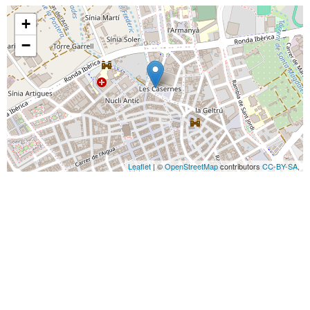
+
−
Leaflet
| ©
OpenStreetMap
contributors
CC-BY-SA
,