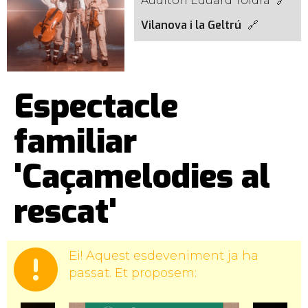
Auditori Eduard Toldrà
Vilanova i la Geltrú
Espectacle
familiar
'Caçamelodies al
rescat'
Ei! Aquest esdeveniment ja ha
passat. Et proposem: