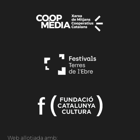
Web allotjada amb: