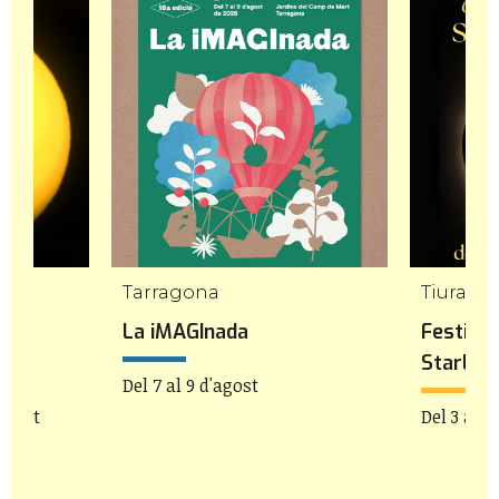
Tarragona
Tiurana
a de
La iMAGInada
Festiva
Starligh
Del 7 al 9 d'agost
'agost
Del 3 al 1