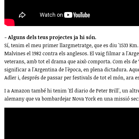
- Alguns dels teus projectes ja hi són.
Sí, tenim el meu primer llargmetratge, que es diu '1533 Km.
Malvines el 1982 contra els anglesos. El vaig filmar a l'Arge
veterans, amb tot el drama que això comporta. Com els de V
significar a l'Argentina de l'època, en plena dictadura. Aqu
Adler i, després de passar per festivals de tot el món, ara e
I a Amazon també hi tenim 'El diario de Peter Brill', un alt
alemany que va bombardejar Nova York en una missió secr