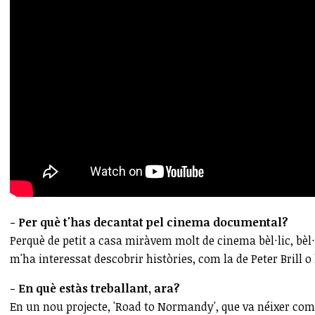
- Per què t'has decantat pel cinema documental?
Perquè de petit a casa miràvem molt de cinema bèl·lic, bèl·
m'ha interessat descobrir històries, com la de Peter Brill o 
- En què estàs treballant, ara?
En un nou projecte, 'Road to Normandy', que va néixer com 