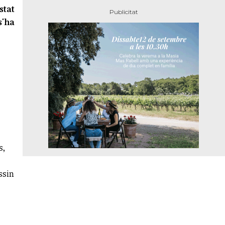
stat
s'ha
s,
ssin